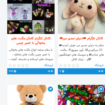
کانال تلگرام 👑دنیای نمدی من👑
کانال تلگرام کامال مگنت های
یخچالی با خمیر چینی
سلام به دنیای نمدی من خوش آمدید❤️
با سلام عرضه انواع مگنت های یخچالی
👱‍♀️ سرکلیدی🧸، آویز سوییچ🎐، مگنت
با خمیر چینی مگنت های مختلف ،
های جذاب🎎 و عروسک های خوشگلمون
عروسک های ایستاده و نشسته، گیفت ،
🐼و... لینک کانال
پنس سر ، تل ، و .... کیفیت خوب قیمت
ما:https://t.me/joinchat/AAAAAFN2_dh_w4OrxRrOOA
فروشگاه
فروشگاه
مناسب تنوع زیاد ارسال به تمام نقاط
ارسال به تمام نقاط ایران🥳 آیدی جهت
247
1k
3
1k
ایران
سفارش: @karafarinan_990