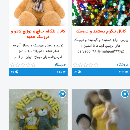
کانال تلگرام دستبند و عروسک
کانال تلگرام حراج و توزیع کادو و
عروسک هدیه
بورس انواع دستبند و گردنبند و عروسک
تولید و پخش عروسک و ارسال آن به
های تزیینی ارتباط با ادمین :
تمام نقاط کشور(تک یا عمده).
@paryagoli98 @mahpari1996
آدرس:اصفهان-دروازه تهران- خ امام
خمینی - خ امام رضا- جنب استخر صدف
فروشگاه
فروشگاه
* تماس: 09138009367 ثبت سفارش:
27
751
64
799
Bishtar_Az_Yek_Nafar@