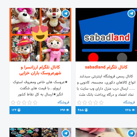
02122356977
کانال تلگرام sabadland
کانال تلگرام ارزانسرا و
شهرعروسک باران خزایی
کانال رسمی فروشگاه اینترنتی سبدلند
★عروسک های خاص ومعروف استوک
انواع کالاهای دکوری، مجسمه، کادویی و
اروپاو...با قیمت های شگفت
..... ارسال درب منزل دارای وب سایت با
انگیز★ارسال به کل نقاط کشور
نماد اعتماد و درگاه پرداخت بانک ملت
ادرس:بندر بوشهر بازار صفا فروشگاه
عمده فروشی و تک فروشی
فروشگاه
فروشگاه
عروسک شارجه (باران) SMS,Tel;
www.sabadland.ir پل ارتباطی:
124
696
455
725
09367758557 ایدی سفارش:
09901652665
@shaarjee @miladi48
t.me/joinchat/AAAAAFCtv8XUmdQinesMYg