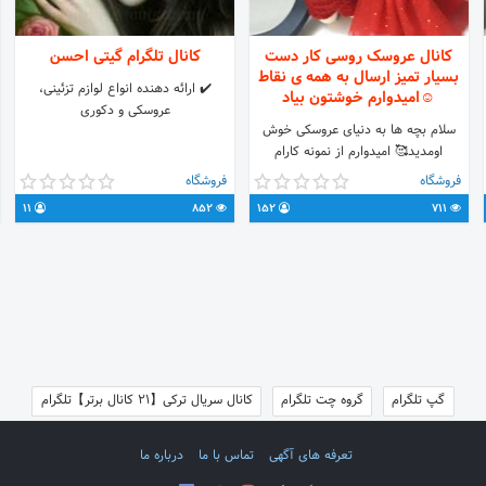
کانال عروسک روسی کار دست
کانال تلگرام گیتی احسن
بسیار تمیز ارسال به همه ی نقاط
✔️ ارائه دهنده انواع لوازم تزئینی،
☺️امیدوارم خوشتون بیاد
عروسکی و دکوری
سلام بچه ها به دنیای عروسکی خوش
اومدید🥰 امیدوارم از نمونه کارام
خوشتون بیاد😎 در صورت سفارش ارتباط
فروشگاه
فروشگاه
با من👇 👉 @Motahary78👈 عروسک
11
852
152
711
میسازم هنرمو با عشق تقدیمتون میکنم❤
❤ @donyayearosakii ❤
گپ تلگرام
گروه چت تلگرام
کانال سریال ترکی【21 کانال برتر】تلگرام
تعرفه های آگهی
تماس با ما
درباره ما