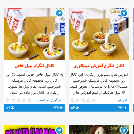
کانال تلگرام آموزش مینیاتوری
کانال تلگرام لیبل خاص
آموزش های مینیاتوری رایگان✨ این کانال
به کانال لیبل خاص خوش آمدید.😍 این
زیر مجموعه کانال عروسک خمیرچینی
کانال زیر مجموعه کانال عروسک
هست😍 ما را به دوستانتان معرفی کنید.
خمیرچینی است. تمام لیبل ها بصورت
💙 لیبل هرکدام از فیلم اموزشی ها را
رایگان در کانال قرار داده می شود.
خواستید به من پیام بدید. حتما پیام
حمایت شما افتخار ماست.✨
آموزشی
کارآفرینی و کسب و کار
سنجاق شده را بخون.
@timaryalllll
59
729
54
740