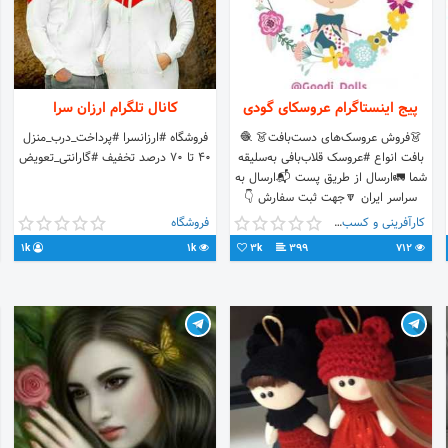
پیج اینستاگرام عروسکای گودی
کانال تلگرام ارزان سرا
👗فروش عروسک‌های دست‌بافت👗 🧶
فروشگاه #ارزانسرا #پرداخت_درب_منزل
بافت انواع #عروسک قلاب‌بافی به‌سلیقه
۴۰ تا ۷۰ درصد تخفیف #گارانتی_تعویض
شما 🚛ارسال از طریق پست 📬ارسال به
سراسر ایران 🔽جهت ثبت سفارش 👇
دایرکت و تلگرام ما
کارآفرینی و کسب و کار
فروشگاه
1k
1k
3k
399
712