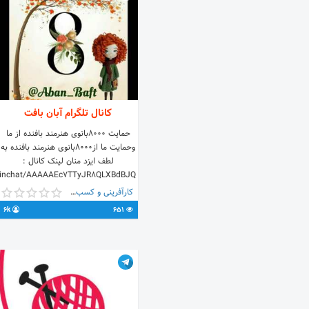
کانال تلگرام آبان بافت
حمایت 8000بانوی هنرمند بافنده از ما
وحمایت ما از8000بانوی هنرمند بافنده به
لطف ایزد منان لینک کانال :
joinchat/AAAAAEc7TTyJR8QLXBdBJQ
کارآفرینی و کسب و کار
6k
651