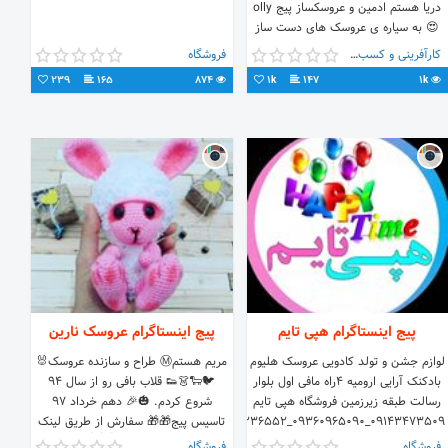
دریا هستم ادمین و عروسکساز پیج olly
😍 به سیاره ی عروسک های دست ساز
من خوش اومدین خوشحال میشم که منو
کارآفرینی و کسب و کار
فروشگاه
حمایت کنید 🙏 تمام عروسک ها دست
239
165
874
1k
147
1k
ساز و ساکن سیاره ی ذهن من هستند
😇 شما هم به جمع ما پیوند بخورید و
عشق رو از دستان من هدیه بگیرید 🤗
پیج اینستاگرام هپی تایم
پیج اینستاگرام عروسک نارین
لوازم جشن و تولد کادویی عروسک هلیوم
مریم هستم‌Ⓜ طراح و سازنده عروسک🐰
بادکنک آرایی ارومیه ۴راه مافی اول بلوار
🐦🐑👗👟 قلاب بافی رو از سال 94
رسالت طبقه زیرزمین فروشگاه هپی تایم
شروع کردم. 🎃🎉 دهم خرداد 97
۰۹۱۴۳۴۷۳۵۰۹_۰۹۳۶۰۹۶۵۰۹۰_۳۲۲۳۶۵۵۲
تاسیس پیج🎁🎁 سفارش از طریق لینک
کانال تلگرام 👇👇👇
فروشگاه
فروشگاه