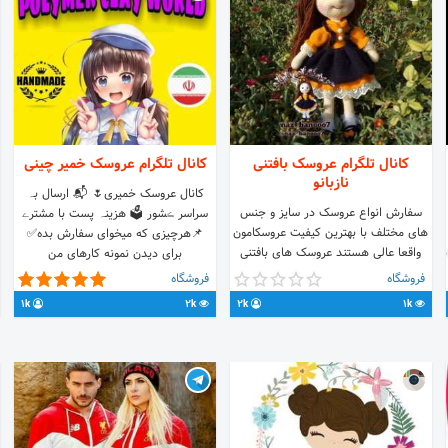
کانال تلگرام عروسک بافتنی
کانال تلگرام عروسک خمیر چینی
نازبانو
کانال عروسک خمیری🌷 📬 ارسال بہ
سفارش انواع عروسک در سایز و جنس
سراسر ڪشور 🗳 هزینہ پست با مشترے
های مختلف با بهترین کیفیت عروسکامون
📌هرچیزی که میخوای سفارش بده✅
واقعا عالی هستند عروسک های بافتنی
https://t.me/
برای دیدن نمونه کارهای من
بسیار عالی نازبانو برای سفارش مراجعه
#سفارش_مشتری را بزنید. 🚫پیام سنجاق
فروشگاه
فروشگاه
پی وی @naz_banooo7 لینک کانال ما
شده مطالعه شود.😊 @Timaaryallll
1k
2k
2k
1k
@nazbanoart پیج اینستا
👈🆔👩‍💻
naz_banooo7