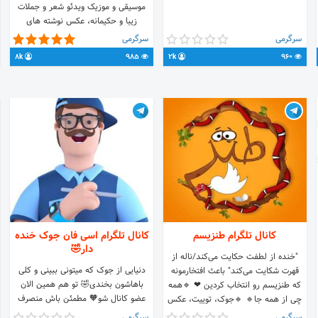
موسیقی و موزیک ویدئو شعر و جملات
زیبا و حکیمانه، عکس نوشته های
عاشقانه معرفی فیلم و کتاب و کلی
سرگرمی
سرگرمی
آموزش رایگان از آشپزی تا زبان انگلیسی
8k
985
2k
960
خلاصه که آنچه خوبان همه دارند
اسپریچو یکجا دارد
کانال تلگرام طنزیسم
کانال تلگرام اسی فان جوک خنده
دار🤣
"خنده از لطفت حکایت می‌کند/ناله از
دنیایی از جوک که میتونی ببینی و کلی
قهرت شکایت می‌کند" باعث افتخارمونه
باهاشون بخندی🤣 تو هم همین الان
که طنزیسم رو انتخاب کردین ❤ 🔹️همه
عضو کانال شو🧡 مطمئن باش منصرف
چی از همه جا🔹️ 🔹جوک، توییت، عکس
نمیشی🥰 جوک ها رو خودت ببین و
و کلیپ‌های باحال 🔹️ ارسال سوژه، تبادل
سرگرمی
سرگرمی