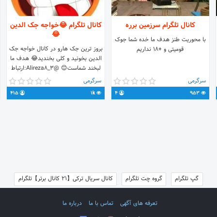
کانال تلگرام سرزمین بررە
کانال تلگرام 😂خواجه جک الدین
😂
با محوریت طنز هدف ما خده شما جوک
بروز ترین جک هارو در کانال خواجه جک
قومیتی و +18 نداریم
الدین بخونید و کلی بخندید😂 هدف ما
لبخند شماست😊 @Alireza8_3:ارتباط
با ادمین
سرگرمی
سرگرمی
415
1k
4
953
گپ تلگرام
گروه چت تلگرام
کانال سریال ترکی【21 کانال برتر】تلگرام
تعرفه های آگهی
تماس با ما
درباره ما