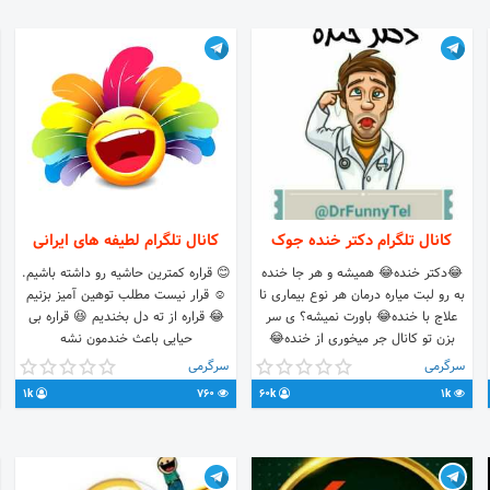
کانال تلگرام دکتر خنده جوک
کانال تلگرام لطیفه های ایرانی
😂دکتر خنده😂 همیشه و هر جا خنده
😊 قراره کمترین حاشیه رو داشته باشیم.
به رو لبت میاره درمان هر نوع بیماری نا
☺️ قرار نیست مطلب توهین آمیز بزنیم
علاج با خنده😂 باورت نمیشه؟ ی سر
😂 قراره از ته دل بخندیم 😆 قراره بی
بزن تو کانال جر‌ میخوری از خنده😂
حیایی باعث خندمون نشه
سرگرمی
سرگرمی
1k
760
60k
1k