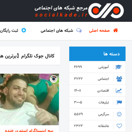
صفحه اصلی
شبکه های اجتماعی
ثبت رایگان
دسته ها
کانال جوک تلگرام【برترین ه
آموزشی
4699
اجتماعی
3232
اقتصادی
1408
تبلیغات
3005
سرگرمی
5579
عاشقانه
2323
پیج اینستاگرام استوری خنده