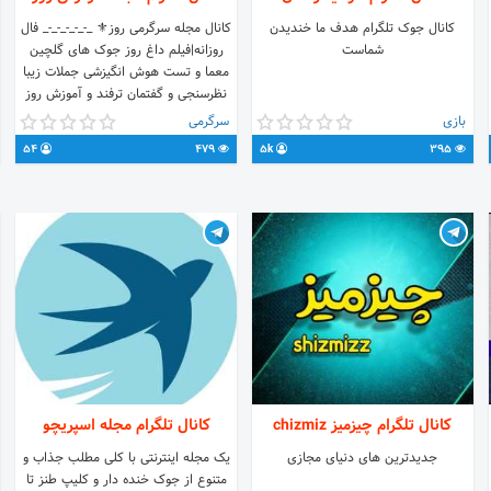
کانال جوک تلگرام هدف ما خندیدن
کانال مجله سرگرمی روز⚜️ _-_-_-_-_-_ فال
شماست
روزانه|فیلم داغ روز جوک های گلچین
معما و تست هوش انگیزشی جملات زیبا
نظرسنجی و گفتمان ترفند و آموزش روز
۱۰.چالش هفتگی همراه با جوایز
بازی
سرگرمی
____________
54
479
5k
395
کانال تلگرام چیزمیز chizmiz
کانال تلگرام مجله اسپریچو
جدیدترین های دنیای مجازی
یک مجله اینترنتی با کلی مطلب جذاب و
متنوع از جوک خنده دار و کلیپ طنز تا