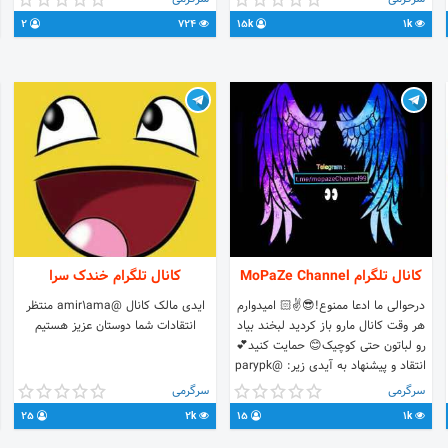
مقایسه کن😜
و تبلیغات: 👈👈 @Admiiin_111 (⛔
2
724
15k
1k
لفت ندین بیصدا کنید ⛔)
کانال تلگرام MoPaZe Channel
کانال تلگرام خندک سرا
درحوالی ما ادعا ممنوع!😎✌️🏻 امیدوارم
ايدی مالک کانال @amir1ama منتظر
هر وقت کانال مارو باز کردید لبخند بیاد
انتقادات شما دوستان عزیز هستیم
رو لباتون حتی کوچیک😊 حمایت کنید💕
انتقاد و پیشنهاد به آیدی زیر: @parypk
سرگرمی
سرگرمی
25
2k
15
1k