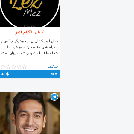
کانال تلگرام لزمز
کانال لزمز کانالی پر از جوک,گیف,عکس و
فیلم های خنده داره عضو شید لطفا
هدف ما فقط خندیدن شما عزیزان است
سرگرمی
52
1k