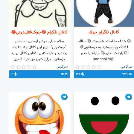
کانال تلگرام جوک
کانال تلگرام 😂جوکـــjokـــدونی😂
😅 هدف ما لبخند شماست 😅 مطالب
سلام خیلی خوش اومدین به کانال
قشنگ رو بفرستید به دوستاتون😍
"جوکدونی". توی این کانال چند دقیقه
❎تبلیغات نداریم❎ ارتباط با مدیر
بخندید و کِیف کنین. 💢این کانال رو به
@kartonokm
دوستان معرفی کنین من کیانا ادمین
هستم.... انتقاد و پیشنهاد آیدی زیر👇:
سرگرمی
سرگرمی
@kianasolgi_mvbjbs
2
1k
168
934