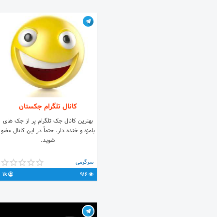
کانال تلگرام جکستان
بهترین کانال جک تلگرام پر از جک های
بامزه و خنده دار. حتماً در این کانال عضو
شوید.
سرگرمی
1k
916