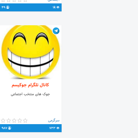
49
1k
کانال تلگرام جوکیسم
جوک های منتخب اجتماعی
سرگرمی
987
733