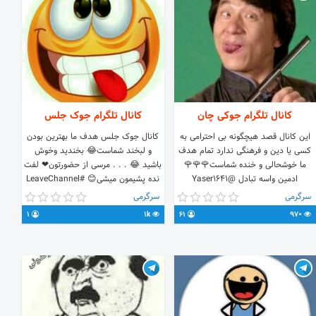
کانال تلگرام جوکی چان
کانال تلگرام جوک جلس
این کانال قصد هیچگونه بی احترامی به
کانال جوک جلس هدف ما بهترین بودن
کسی یا دین و فرهنگی ندارد تمام هدف
و لبخند شماست😂 بخندید وخوش
ما خوشحالی و خنده شماست🌹🌹🌹
باشید 😂 . . . مرسی از حضورتون❤ لفت
ادمین واسه تبادل @Yaser1641
نده پشیمون میشی😊 #LeaveChannel
سرگرمی
سرگرمی
1
1k
61
970