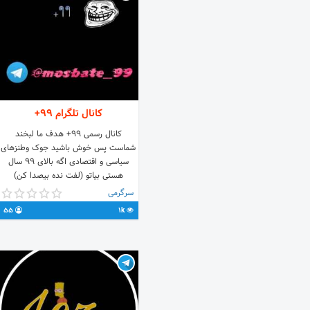
کانال تلگرام 99+
کانال رسمی 99+ هدف ما لبخند
شماست پس خوش باشید جوک وطنزهای
سیاسی و اقتصادی اگه بالای 99 سال
هستی بیاتو (لفت نده بیصدا کن)
Admin: @N28576 @mosbate_99
سرگرمی
55
1k