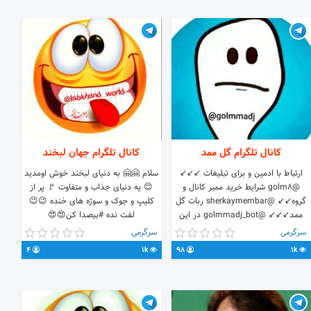
کانال تلگرام گل ممد
کانال تلگرام جهان لبخند
سلام 🤗🤗 به دنیای لبخند خوش اومدید
@golm8 شرایط خرید ممبر کانال و
😊 یه دنیای جذاب و متفاوت 🚩 پر از
گروه↙↙ @sherkaymembar ربات گل
کلیپ و جوک و سوژه های خنده 😉😉
ممد↙↙↙ @golmmadj_bot در این
لفت نده #بیصدا کن😍😍
کانال بخندید و حال کنید😂↙😂↙😂↙
سرگرمی
سرگرمی
😂
4
1k
98
1k