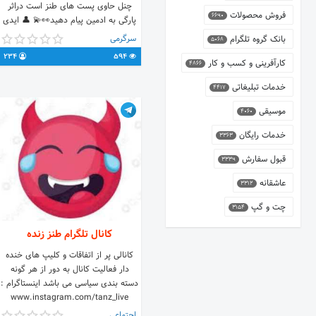
چنل حاوی پست های طنز است دراثر
فروش محصولات
6690
پارگی به ادمین پیام دهید👀💫 👤 ایدی
پشتیبانی : ....@ 🆔
سرگرمی
بانک گروه تلگرام
5068
234
594
کارآفرینی و کسب و کار
4866
خدمات تبلیغاتی
4417
موسیقی
4060
خدمات رایگان
3363
قبول سفارش
3339
عاشقانه
3312
چت و گپ
3154
کانال تلگرام طنز زنده
کانالی پر از اتفاقات و کلیپ های خنده
دار فعالیت کانال به دور از هر گونه
دسته بندی سیاسی می باشد اینستاگرام :
www.instagram.com/tanz_live
اجتماعی