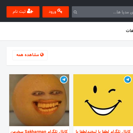
ورود
ثبت نام
غات
مشاهده همه
کانال تلگرام لطفا با لبخندلطفا با
کانال تلگرام Sakharman سخرمن