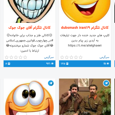
کانال تلگرام dubsmash irani19
کانال تلگرام آقای جوک جوک
کلیپ های جدید خنده دار جهت تبلیغات
😉کانالی طنز و جذاب برای خانواده😉
به آیدی زیر پیام بدین
#در_چهارچوب_قوانین_جمهوری_اسلامی
https://t.me/alielghaee1
😂آقای جوک جوک شمارو میخندونه😂
ارتباط با ادمین:
@Im_your_black_shadow
سرگرمی
سرگرمی
8
921
125
1k