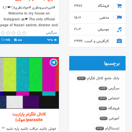
فروشگاه
7987
#امیرخسرونظری #جوادنظری👈❤👉
Welcome to my house on
مذهبی
1506
Instagram 🙏❤ The only official
page of Nazari satirist, director and
موسیقی
2102
producer of short comedy films
سرگرمی
67k
55
935
کارآفرینی و کسب و کار
2993
برچسبها
بانک جامع کانال تلگرام
16040
سرگرمی
10164
اجتماعی
9493
فروشگاه
8662
کانال تلگرام پارازیت
آموزشی
6919
parasite(جوک)
اینستاگرام
خوش باشید مراقب باشید پاره نشید ^^
6794