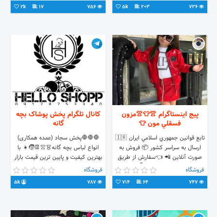
طبقه همکف پلاک 244 🎁 🎁
2k
17
756
5k
203
736
09366922377🎁
پیج اینستاگرام 👚👕👚مزون
کانال تلگرام پخش پوشاک بچه
فسقلي مون 👕
گانه
تابع قوانين جمهوري اسلامي ايران 🇮🇷
🛑🛑🛑پخش سجاد (عمده همکاری)
ارسال به سراسر كشور 📦 فروش به
انواع لباس بچه گانه👗👚👖🧒👧 با
صورت آنلاين 📲 👈سفارش از طريق
بهترین کیفیت و پایین ترین قیمت بازار
دايركت يا تلگرام👇
ارسال به سراسر ایران باربری تیپاکس🚚
فروشگاه
فروشگاه
https://t.me/AAAAAEjdx193FKd_vM8Wgg
جهت سفارش @Miss_maahshid👈
5k
787
714
64
747
@Sajad_HD67 09128753340📞بازار
بزرگ ۴راه عباس آباد کوچه مهدوی نبش
پاساژ المهدی(۳) پلاک ۳۰۱