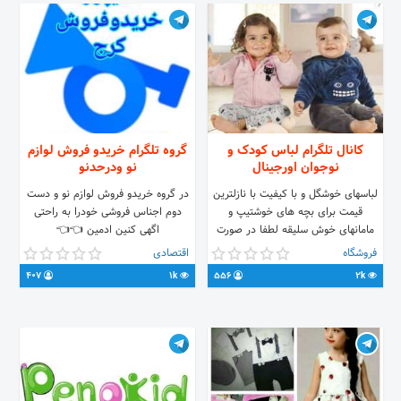
کانال تلگرام لباس کودک و
گروه تلگرام خریدو فروش لوازم
نوجوان اورجینال
نو ودرحدنو
لباسهای خوشگل و با کیفیت با نازلترین
در گروه خریدو فروش لوازم نو و دست
قیمت برای بچه های خوشتیپ و
دوم اجناس فروشی خودرا به راحتی
مامانهای خوش سلیقه لطفا در صورت
اگهی کنین ادمین 👈👈
سفارش به این آیدی پیام بدهید
@arshida3095
فروشگاه
اقتصادی
@n_emami
407
1k
556
2k