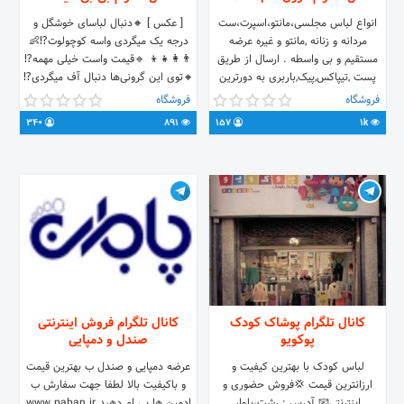
انواع لباس مجلسی،مانتو،اسپرت،ست
[ عکس ] 🔸دنبال لباسای خوشگل و
مردانه و زنانه ,مانتو و غیره عرضه
درجه یک میگردی واسه کوچولوت⁉️👶
مستقیم و بی واسطه . ارسال از طریق
👨‍👩‍👧‍👦 🔹قیمت واست خیلی مهمه⁉️
پست ,تیپاکس,پیک,باربری به دورترین
🔸توی این گرونی‌ها دنبال آف میگردی⁉️
نقاط ایران . اینجام👇 @zpm775449
🔻پس زودباش بیا🔻
فروشگاه
فروشگاه
شماره تماس در موارد ضروری
340
891
157
1k
09213729236 کانال واریز و رضایت👇
@melodikarezayat لینک کانال ما در
پیامرسان سروش
http://sapp.ir/melisepid
کانال تلگرام پوشاک کودک
کانال تلگرام فروش اینترنتی
پوکویو
صندل و دمپایی
لباس کودک با بهترین کیفیت و
عرضه دمپایی و صندل ب بهترین قیمت
ارزانترین قیمت 💢فروش حضوری و
و باکیفیت بالا لطفا جهت سفارش ب
اینترنتی📧 آدرس : رشت،بلوار
ادمین ها پی ام دهید www.paban.ir