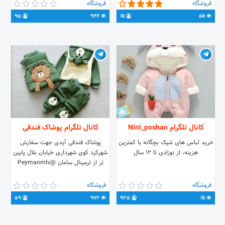
ارسال به سراسر کشور 👈پرداخت
@momzyshop2019 پیام دهید. هدیه
فروشگاه
فروشگاه
سفارش درب منزل خرید حضوری و
های جشنواره افتتاحیه فروشگاه رو از
95
944
1k
5k
اینترنتی آدرس: اصفهان ☆تلفن☆
دست ندید🎁
02195118679 ☆کانال☆
@behdis_posh ☆واحد فروش☆
@behdis_forosh ☆سایت☆
www.behdistag.com
کانال تلگرام Nini_poshan
کانال تلگرام پوشاک فندقی
خرید لباس های شیک بچگانه با کمترین
پوشاک فندقی آیدی جهت سفارش
هزینه، از نوزادی تا ۱۲ سال
شهرکرد کوی شهرداری خیابان بلال پایین
تر از ترمینال سامان @Peymanmlv
فروشگاه
فروشگاه
59
972
935
1k