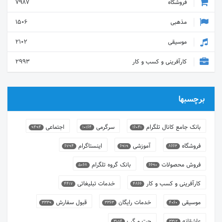
فروشگاه
7987
مذهبی
1506
موسیقی
2102
کارآفرینی و کسب و کار
2993
برچسبها
بانک جامع کانال تلگرام
سرگرمی
اجتماعی
9494
10164
16041
فروشگاه
آموزشی
اینستاگرام
6794
6919
8662
فروش محصولات
بانک گروه تلگرام
5068
6690
کارآفرینی و کسب و کار
خدمات تبلیغاتی
4417
4866
موسیقی
خدمات رایگان
قبول سفارش
3339
3363
4060
عاشقانه
چت و گپ
3154
3312