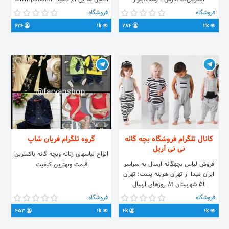
معلم،چهارراه علی آباد،روبروی لوازم
فروشگاه
فروشگاه
موسیقی ماهور،جنب گالری انار ⏳
626
1k
284
2k
ساعات کاری 10تا14 و 17تا22 ارتباط از
طریقِ 🆔 @pocoyo_sale ☎ 013-
33513000 📱09119312752
🔻🔻🔻🔻🔻
کانال تلگرام فروشگاه بچه گانه
گروه تلگرام فریان شاپ
نی نی آریل
انواع لباسهای زنانه وبچه گانه باکمترین
فروش لباس بچهگانه ارسال به سراسر
قیمت وبهترین کیفیت
ایران مبدا از تهران هزینه پست: تهران
5t شهرستان 8t روزهای ارسال
شهرستان:دوشنبه و پنجشبه زمان ارسال
فروشگاه
فروشگاه
۸ صبح جهت سفارش با آیدی زیر ارتباط
453
1k
4k
1k
برقرار کنید: @Niniarielmezon پیج
اینستاگرام: niniariel.mezon