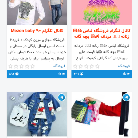
کانال تلگرام فروشگاه لباس 🙍🏻
کانال تلگرام Mezon baby 90
زنانه 🙎🏻‍♂️ مردانه 👶🏻 بچه گانه
فروشگاه مجازی مزون کودک : خرید۳
فروشگاه لباس 🙍🏻 زنانه 🙎🏻‍♂️ مردانه
دست لباس ارسال رایگان در سمنان و
👶🏻 بچه گانه 😱با قیمت های
هزینه ارسال هر عدد ۲۰۰۰ تومان امکان
باورنکردنی ✅ گارانتی کیفیت - انواع
ارسال به سراسر ایران با هزینه پستی
برندهای معتبر ایرانی و ترک ‼️ فروش به
فروش الزاماً به صورت غیر حضوری است
فروشگاه
فروشگاه
صورت عمده، همکاری و تک ⚠️ ارسال به
..... قابل رقابت با بازار پوشاک کودک از
892
1k
297
1k
تمام کشور 🔺🔻كانال تلگرام 👇👇 🆔
اعتماد شما متشکریم....😀😀
@zibapasand_ir 👤 آیدی جهت
سفارش و هماهنگی 👇👇 🆔 @sale_zp