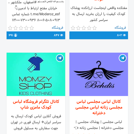
﷽ #اصفهان، ملکشهر ،
مفتکده واقعی اینجاست ارزانکده پوشاک
خیابان مفتح ارتباط با ادمین👇
کودک کیفیت را ارزان بخرید ارسال به
t.me/Moderoz_esf شماره تماس
سراسر کشور
0913-508-8006 0936-730-7400
فروشگاه
فروشگاه
691
847
802
کانال لباس مجلسی لباس
کانال تلگرام فروشگاه لباس
مجلسی زنانه لباس مجلسی
کودک مامزی شاپ
دخترانه
فروش آنلاین لباس کودک ارسال به
️لباس مجلسی | پوشاک مجلسی |
سراسر ایران✈ ارسال فوری در تهران
مجلسی دخترانه | مجلسی زنانه 👈
جهت سفارش به مسئول فروش