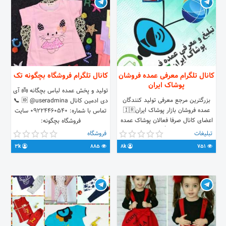
کانال تلگرام معرفی عمده فروشان
کانال تلگرام فروشگاه بچگونه تک
پوشاک ایران
تولید و پخش عمده لباس بچگانه 👼 آی
بزرگترین مرجع معرفی تولید کنندگان
دی ادمین کانال 🆔️ @useradmina 📞
عمده فروشان بازار پوشاک ایران🇮🇷
تماس با شماره: 09224460540 سایت
اعضای کانال صرفا فعالان پوشاک عمده
فروشگاه بچگونه:
هستند ((ماشاء الله لا قوة الا بالله
http://bachegoone.com 🔊 آدرس
تبلیغات
فروشگاه
العلی العظیم))
کانال تلگرامی فروشگاه
3k
885
8k
751
@bachegoonecom و یا در پیج
اینستاگرامی
://www.instagram.com/bachegoone.tak