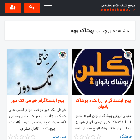
مشاهده برچسب
پوشاک بچه
پیج اینستاگرام ارزانکده پوشاک
پیج اینستاگرام خیاطی تک دوز
بانوان
خیاطی تک دوز دوخت انواع لباس های
دنیای ارزانی پوشاک بانوان انواع مانتو
کودک و زنانه با مدیریت: خانم وجدانی
فقط 98تا128 هزار تومان انواع شومیز
📫سفارشات پذیرفته می شود. 🔒امنیت
مجلسی از 28الی58 انواع ساحلی لمه
پیچ:l0011_ کانال تلگرام:
نخی کشی 🎁پارامونت مجتمع تندیس
فروشگاه
مد زیبایی