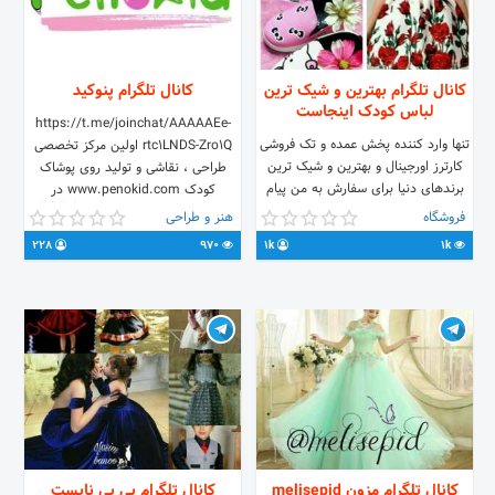
کانال تلگرام بهترین و شیک ترین
کانال تلگرام پنوکید
لباس کودک اینجاست
https://t.me/joinchat/AAAAAEe-
تنها وارد کننده پخش عمده و تک فروشی
rtc1LNDS-Zro1Q اولین مرکز تخصصی
کارترز اورجینال و بهترین و شیک ترین
طراحی ، نقاشی و تولید روی پوشاک
برندهای دنیا برای سفارش به من پیام
کودک www.penokid.com در
بدهید @manini_iran پیام بدهید
اینستاگرام ما را دنبال کنید. 👇👇👇👇
فروشگاه
هنر و طراحی
Penokid جهت ثبت سفارش خود به آی
228
970
1k
1k
دی: 👇👇👇👇 @penokidadmin
کانال تلگرام مزون melisepid
کانال تلگرام بی بی نایست