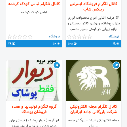
کانال تلگرام فروشگاه اینترنتی
کانال تلگرام لباس کودک کرشمه
ریلکس شاپ
لباس کودک کرشمه
💯 عرضه آنلاین انواع محصولات لوازم
منزل، پوشاک، ورزشی، کالای دیجیتال و
لوازم زیبایی در قیمتی بسیار مناسب
✔️خدمات پس از فروش ✔️امکان
فروشگاه
فروشگاه
پرداخت آنلاین و پرداخت درب منزل
2k
5k
508
1k
✔️پشتیبانی آنلاین و تلفنی 🌐
relax.dayanshop.com 🌐
relax.sabzgostar.net
کانال تلگرام مجله الکترونیکی
گروه تلگرام تولیدیها و عمده
شرکت بازرگانی جامه ایرانیان
فروشان پوشاک
مجله الکترونیکی شرکت بازرگانی جامه
ابر گروه ( دیوار پوشاک ) فرصتی برای
ایرانیان
دیده شدن و خرید و فروش عمده