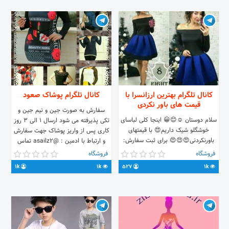
کانال تلگرام بهترین ارزانسرا با
کانال تلگرام پوشاک صعود
قیمت های باور نکردی
سفارش به صورت جین و نیم جین و
سلام دوستان ☺😊😀 اینجا کلی لباسای
تکی پذیرفته می شود ارسال ۱ الی ۳ روز
خوشگلو شیک داریم😍 با قیمتهای
کاری پس از واریز پوشاک جهت سفارش
باورنکردنی😍😍😍 برای ثبت سفارش:
و ارتباط با ادمین : @asailz2 تماس
@Elis1s7 لینک کانال:
۰۹۳۸۶۱۴۶۹۰۸
فروشگاه
فروشگاه
https://t.me/joinchat/AAAAAFG-
1k
1k
527
1k
mSZ0Sc8B3BV05w