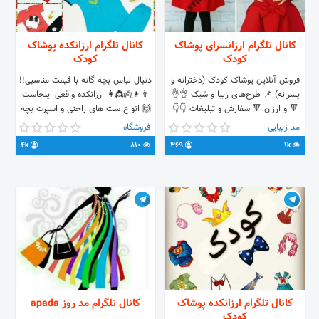
کانال تلگرام ارزانسرای پوشاک
کانال تلگرام ارزانکده پوشاک
کودک
کودک
فروش آنلاین پوشاک کودک (دخترانه و
دنبال لباس بچه گانه با قیمت مناسبی!!
پسرانه) 📌 طرح‌های زیبا و شیک 👌👌
👨👧👼👸👩 ارزانکده واقعی اینجاست
🔻 و ارزان 🔻 سفارش و تبلیغات 👇👇
🙌 انواع ست های راحتی و اسپرت بچه
ادمین @h_fairly
گانه با یکبار خرید مشتری دائم ما
مد زیبایی
فروشگاه
میشوید😎😍 کیفیت را ارزان بخرید..👌
4k
810
369
1k
👌
.me/joinchat/AAAAAEF_SS1AzgIpCN4oSg
کانال تلگرام ارزانکده پوشاک
کانال تلگرام مد روز apada
کودک