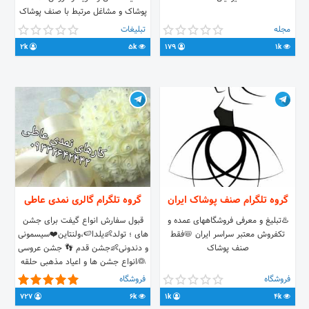
پوشاک و مشاغل مرتبط با صنف پوشاک
میباشد . ❌ فقط پوشاک _ کیف و کفش
مجله
تبلیغات
آزاد _ چت آزاد لینک کانال : @Divar16
2k
5k
179
1k
لینک گروه :
ttps://t.me/joinchat/FUdwOERiguH26u-
idbPNDg
گروه تلگرام صنف پوشاک ایران
گروه تلگرام گالری نمدی عاطی
♨️تبلیغ و معرفی فروشگاههای عمده و
قبول سفارش انواع گیفت برای جشن
تکفروش معتبر سراسر ایران 📛فقط
های ؛ تولد👶یلدا🍉،ولنتاین❤️سیسمونی
صنف پوشاک
و دندونی👶جشن قدم 👣 جشن عروسی
👰انواع جشن ها و اعیاد مذهبی حلقه
وریسه ی اسم🌹 ست جا دستمال و
فروشگاه
فروشگاه
سطل زباله و حلقه و ساعت و آباژور و
727
6k
1k
4k
چراغ خواب برای اتاق کودک دلبندتان👶