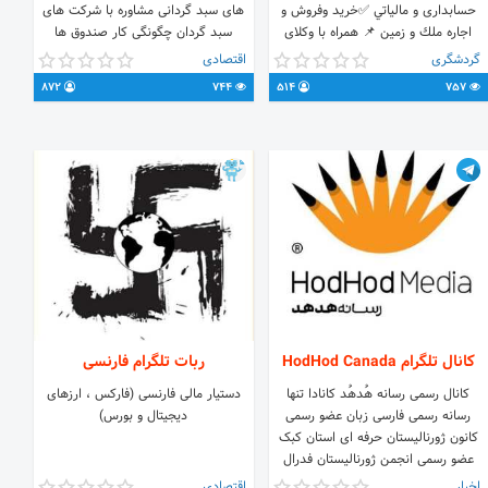
حسابداری و مالياتي ✅خرید وفروش و
های سبد گردانی مشاوره با شرکت های
اجاره ملك و زمین 📌 همراه با وکلای
سبد گردان چگونگی کار صندوق ها
مجرب گرجی و ایرانی در 📍شركت وان
گردشگری
اقتصادی
جورجيا. 00995591955002☎️
872
744
514
757
#مشاوره_رایگان @Masoud1Geo 🇬🇪
🇬🇪 www.onegeorgia.ge🌐
www.ogi.ge🌐
کانال تلگرام HodHod Canada
ربات تلگرام فارنسی
کانال رسمی رسانه هُدهُد کانادا تنها
دستیار مالی فارنسی (فارکس ، ارزهای
رسانه رسمی فارسی زبان عضو رسمی
دیجیتال و بورس)
کانون ژورنالیستان حرفه ای استان کبک
عضو رسمی انجمن ژورنالیستان فدرال
کانادا www.hodhod.ca - ارتباط
اخبار
اقتصادی