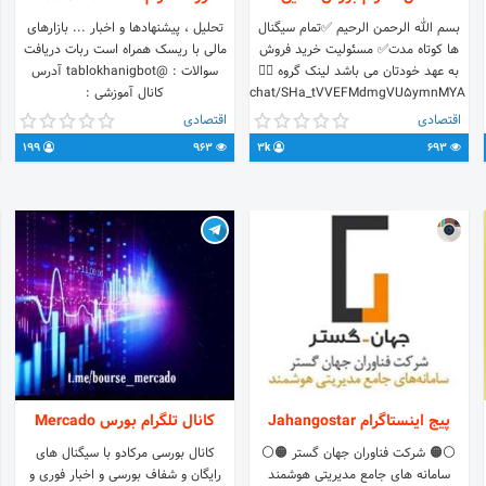
بسم الله الرحمن الرحیم ✅تمام سیگنال
تحلیل ، پیشنهادها و اخبار ... بازارهای
ها کوتاه مدت✅ مسئولیت خرید فروش
مالی با ریسک همراه است ربات دریافت
به عهد خودتان می باشد لینک گروه 👇🏻
سوالات : @tablokhanigbot آدرس
https://t.me/joinchat/SHa_tVVEFMdmgVU5ymnMYA
کانال آموزشی :
آدرس کانال 👇🏻
https://t.me/Kidsofwallstreet
اقتصادی
اقتصادی
‏@GOLDEN_BOURSE20
199
963
3k
693
پیج اینستاگرام Jahangostar
کانال تلگرام بورس Mercado
⚪🟠 شرکت فناوران جهان گستر 🟠⚪
کانال بورسی مرکادو با سیگنال های
سامانه های جامع مدیریتی هوشمند
رایگان و شفاف بورسی و اخبار فوری و