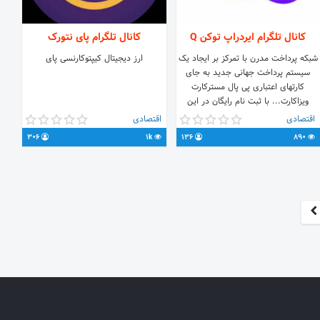
کانال تلگرام ایردراپ توکن Q
کانال تلگرام پای نتورک
شبکه پرداخت مدرن با تمرکز بر ایجاد یک
ارز دیجیتال کیپتوکارنسی پای
سیستم پرداخت جهانی جدید به جای
کارتهای اعتباری پی پال مسترکارت
ویزاکارت... با ثبت نام رایگان در این
ایردراپ می توانید تا ۱۶۰۰۰ عدد توکن Q
اقتصادی
اقتصادی
معادل ۱۶ هزار دلار $ بدست بیاورید.
306
1k
136
890
پاسخگویی به سوالات شما @pirivandi