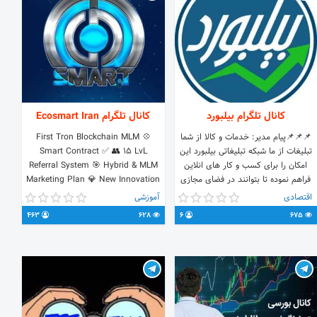
کانال تلگرام بيلبورد
کانال تلگرام Ecosmart Iran
📌📌📌پیام مدیر: خدمات و کالا از شما
💠 First Tron Blockchain MLM
تبلیغات از ما شبکه تبلیغاتی بیلبورد این
Smart Contract ✅ 👥 15 LvL
امکان را برای کسب و کار های انلاین
Referral System 🎯 Hybrid & MLM
فراهم نموده تا بتوانند در فضای مجازی
Marketing Plan 💎 New Innovation
به گسترده اجناس خود بپردازند📊
Transverse Overflow ♻️ Unlimited
اقتصادی
آموزشی
♦️پ.ن:گروه تبلیغاتی بیلبورد هیچکدام از
Commission for Best Leaders
463
628
6
675
تبلیغات ذکر شده را تایید یا تکذیب نمی
@arashld admin
کند. 📊 ♦️پ.ن:هر کسب و کار حداکثر
می تواند پنج پیام تبلیغاتی در روز درج
کند. 📊 ♦️پ.ن :کسب و کار های انلاین
می توانند با ارسال مدارک کسب و کار
خود تاییده بیلبورد را داشته
باشند.همچنین بیلبورد در نظر دارد