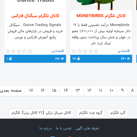
کانال تلگرام MONEYBIRDS
کانال تلگرام سیگنال فارکس
Moneybirds درآمد تضمینی فقط با 17
Ounce Trading Signals . سیگنال
دلار سرمایه اولیه بیش از 1,700,000 عضو
خرید و فروش در بازارهای مالی فروش
در جهان و شش سال پرداخت بدون وقفه
پکیج آموزش فارکس و بورس
لینک ثبت نام
http://moneybirds.org/?i=1325060
اقتصادی
اقتصادی
تماس با ادمین : @artinarmy
0
681
28
740
8
9
10
11
12
13
14
15
16
17
صفحه بعدی
گپ تلگرام
گروه چت تلگرام
کانال سریال ترکی【21 کانال برتر】تلگرام
تعرفه های آگهی
تماس با ما
درباره ما