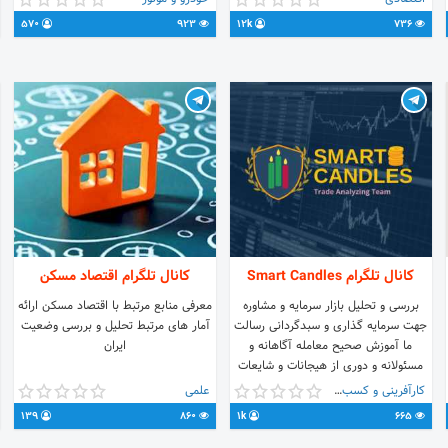
خانم های قناعتی 09177234908 آقای
قبلا معرفی شدند را چک کنید.
570
923
12k
736
آمالی کازرون-خیابان ارتش رو به روی
پادگان 07
کانال تلگرام Smart Candles
کانال تلگرام اقتصاد مسکن
بررسی و تحلیل بازار سرمایه و مشاوره
معرفی منابع مرتبط با اقتصاد مسکن ارائه
جهت سرمایه گذاری و سبدگردانی رسالت
آمار های مرتبط تحلیل و بررسی وضعیت
ما آموزش صحیح معامله آگاهانه و
ایران
مسئولانه و دوری از هیجانات و شایعات
است. مسئولیت معاملات به عهده شخص
کارآفرینی و کسب و کار
علمی
معامله کننده می‌باشد.
139
860
1k
665