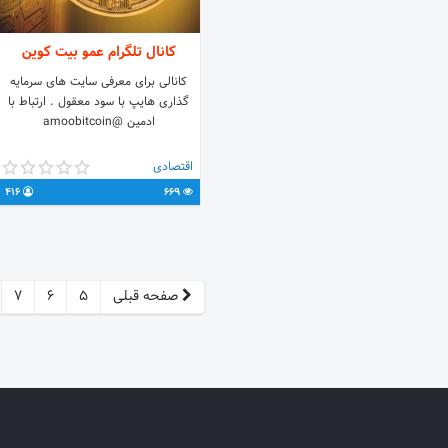
کانال تلگرام عمو بیت کوین
کانالی برای معرفی سایت های سرمایه
گذاری هایپ با سود معقول . ارتباط با
ادمین @amoobitcoin
اقتصادی
416
669
صفحه قبلی
5
6
7