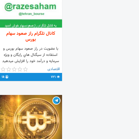
کانال تلگرام راز صعود سهام
بورس
با عضویت در راز صعود سهام بورس و
استفاده از سيگنال هاي رايگان و ويژه
سرمايه و درآمد خود را افزايش میدهيد
اقتصادی
1k
721