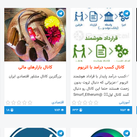
کانال کسب درامد با اتریوم
کانال بازارهای مالی
✅کسب درآمد پایدار با قراداد هوشمند
بزرگترین کانال مشاور اقتصادی ایران
اتریوم ✅عزیزانی که دنبال ثروت بدون
زحمت هستند حتما این کانال رو دنبال
کنند کانال اول👇🏻 @Smurf_Etherum
کانال دوم👇🏻⁩ @KINGETHEREUM
آموزشی
اقتصادی
مشاوره: @MasterR_king
18
784
633
752