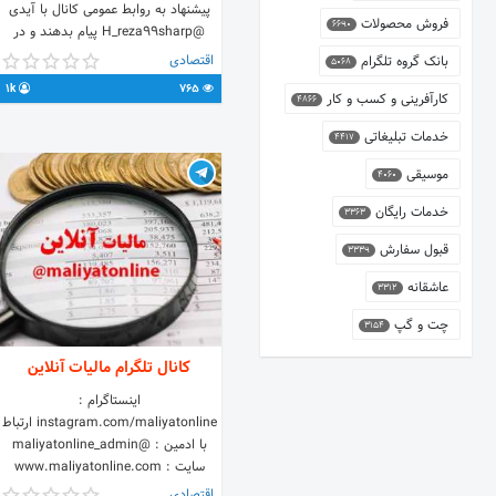
پیشنهاد به روابط عمومی کانال با آیدی
فروش محصولات
6690
@H_reza99sharp پیام بدهند و در
اسرع وقت توسط مدیر پاسخ داده خواهد
اقتصادی
بانک گروه تلگرام
5068
شد Sharp_sahm💥💥👊👊
1k
765
کارآفرینی و کسب و کار
4866
خدمات تبلیغاتی
4417
موسیقی
4060
خدمات رایگان
3363
قبول سفارش
3339
عاشقانه
3312
چت و گپ
3154
کانال تلگرام مالیات آنلاین
اینستاگرام :
instagram.com/maliyatonline ارتباط
با ادمین : @maliyatonline_admin
سایت : www.maliyatonline.com
اقتصادی