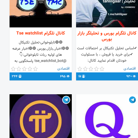
امکانی را برای ثبت بازخورد مشتریان شما
فراهم کند.📊
کانال تلگرام بورس و تحلیلگر بازار
کانال تلگرام Tse watchlist
بورس
🔴🔵تابلوخوانی-تحلیل تکنیکال
✔اساس تحليل تكنيكال بر احتمالات است
🔴🔵اخبار_بازار_بورس 🔴🔵اخبار عرضه
✔برای خريد يا فروش ، با مسئوليت
های اولیه ربات تابلوخوانی:👇
خودتان اقدام نمایید کانال:
@tse_watchlist_bot پاسخگویی به
https://t.me/joinchat/AAAAAFEKjzbzteAQvPpbZQ
سوالات :👇 @tse_watchlist_admin
اقتصادی
اقتصادی
گروه:
instagram: @tse_watchlist
344
695
1k
930
https://t.me/joinchat/RA3nbxSMfWr5UFEmfh_Anw
××××××××××××× ✔trade with
analysis by Ichimoku clouds
indicator