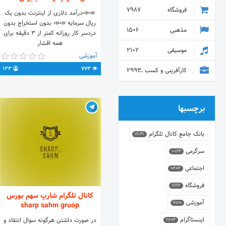
فروشگاه
7987
📣📣درآمد دلاری از اینترنت بدون یک
ریال سرمایه 📣📣 بدون استخراج بدون
مذهبی
1506
دردسر کار روزانه کمتر از 3 دقیقه برای
همه اقشار
موسیقی
2102
آموزشی
133
773
کارآفرینی و کسب و کار
2993
برچسبها
بانک جامع کانال تلگرام
16041
سرگرمی
10164
اجتماعی
9494
فروشگاه
8662
کانال تلگرام شارپ سهم بورس
آموزشی
6919
sharp sahm gruop
اینستاگرام
در صورت داشتن هرگونه سوال انتقاد و
6794