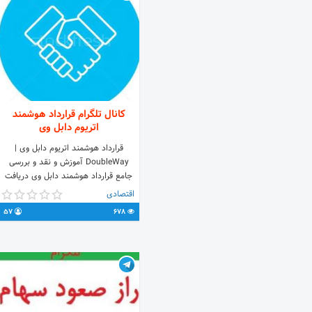
کانال تلگرام قرارداد هوشمند
اتریوم دابل وی
قرارداد هوشمند اتریوم دابل وی |
DoubleWay آموزش و نقد و بررسی
جامع قرارداد هوشمند دابل وی دریافت
40 درصد تخفیف سیگنال ارز دیجیتال
اقتصادی
دریافت 40 درصد تخفیف در اکانت
57
678
تریدینگ ویو ورورد و مشارکت رایگان در
قرارداد هوشمند اتریوم دریافت لایسنس
آنتی ویروس یکساله بصورت رایگان
سیگنالی تریدینگ
www.SignalyTrading.com