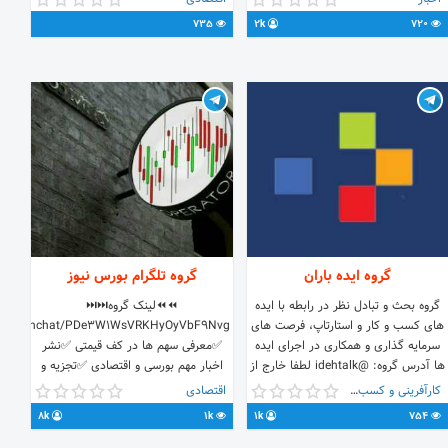
مستقیم تلگرام: @Contactus1 ایمیل:
735
2k
720
chairman@hodhod.ca تلفن:
+1(514)812-1744
گروه ایده باران
گروه تلگرام بورس نیوز
گروه بحث و تبادل نظر در رابطه با ایده
⏪⏪لینک گروه⏭⏭
های کسب و کار و استارتاپ، فرصت های
t.me/joinchat/PDe3W1WsVRKHyOyVbF9Nvg
سرمایه گذاری و همکاری در اجرای ایده
✅معرفی سهم ها در کف قیمتی ✅نشر
ها آدرس گروه: @idehtalk لطفا خارج از
اخبار مهم بورسی و اقتصادی ✅تجزیه و
موضوع گروه بحث نشود آدرس کانال:
تحلیل سهم ها از لحاظ بنیادی ✅بررسی و
کارآفرینی و کسب و کار
اقتصادی
@ideabaran دریافت ایده و یا مشاوره:
تحلیل و درج نمودار و اخبار سهم ها
8k
1k
1k
754
@ahmadi_saeed
✅درج مطالب سیاسی، توهین اخراج🚫
🚻🚻تبادل داریم