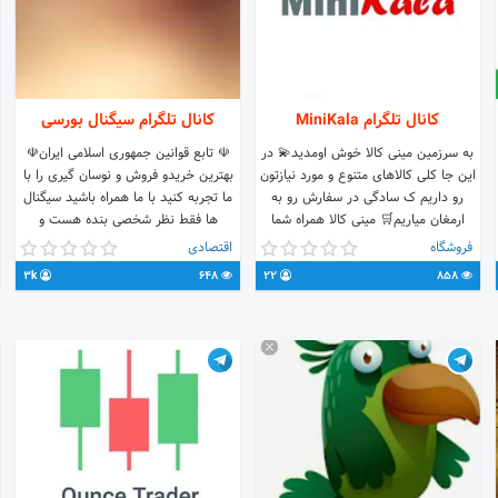
کانال تلگرام MiniKala
کانال تلگرام سیگنال بورسی
به سرزمین مینی کالا خوش اومدید💫 در
☫ تابع قوانین جمهوری اسلامی ایران☫
این جا کلی کالاهای متنوع و مورد نیازتون
بهترین خریدو فروش و نوسان گیری را با
رو داریم ک سادگی در سفارش رو به
ما تجربه کنید با ما همراه باشید سیگنال
ارمغان میاریم🛒 مینی کالا همراه شما
ها فقط نظر شخصی بنده هست و
فراتر از اسم خود قدم میگذارد🏆مدیر
مسئولیت خرید و فروش به عهده خود
فروشگاه
اقتصادی
کانال: @Minikala_Admin ما در این
شخص میباشد... ⭕️⭕️⭕️
3k
648
22
858
قراره کلی کالاهای متنوع در هر دسته
بندی اعم از لباس.دیجیتال و کلی دسته
بندی های دیگه قرار بدیم و تازه اونم بگم
قیمتی زیر قیمت بازار.راستش الان چون
ممبر کانالمون زیاد نیست فعالیتمون کمه
ولی قول میدم ک ممبرامون بره بالاتر
کانالمون بترکونه.به شعار کانالمون توجه
کنید(مینی کالا همراه شما فراتر از اسم
خود قدم میگذارد)