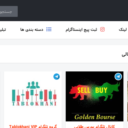
 لینک
ثبت پیج اینستاگرام
دسته بندی ها
تبلی
الی
کانال تلگرام بورس طلایی
گروه تلگرام Tablokhani VIP