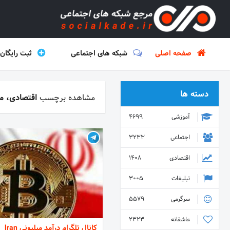
صفحه اصلی
شبکه های اجتماعی
ثبت رایگان
دسته ها
مشاهده برچسب
اقتصادی، م
آموزشی
4699
اجتماعی
3233
اقتصادی
1408
تبلیغات
3005
سرگرمی
5579
عاشقانه
2323
کانال تلگرام درآمد میلیونی lran