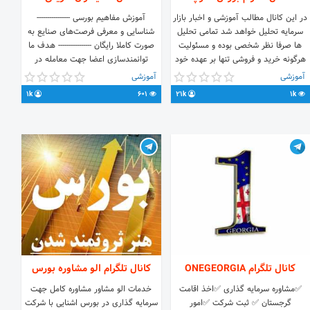
در این کانال مطالب آموزشی و اخبار بازار
آموزش مفاهیم بورسی ----------------
سرمایه تحلیل خواهد شد تمامی تحلیل
شناسایی و معرفی فرصت‌های صنایع به
ها صرفا نظر شخصی بوده و مسئولیت
صورت کاملا رایگان ---------------- هدف ما
هرگونه خرید و فروشی تنها بر عهده خود
توانمندسازی اعضا جهت معامله در
شخص خواهد بود. ✅گروه جهت تبادل
بازارهای مالی است. ---------------- پرسش‌ها
آموزشی
آموزشی
نظر
و ابهامات خود را در گروه مطرح کنید👇
1k
601
21k
1k
@shariftahlil1 👆 -----
https://t.me/bourssharpedugroup
کانال تلگرام ONEGEORGIA
کانال تلگرام الو مشاوره بورس
✅مشاوره سرمايه گذاری ✅اخذ اقامت
خدمات الو مشاور مشاوره کامل جهت
گرجستان ✅ ثبت شرکت ✅امور
سرمایه گذاری در بورس اشنایی با شرکت