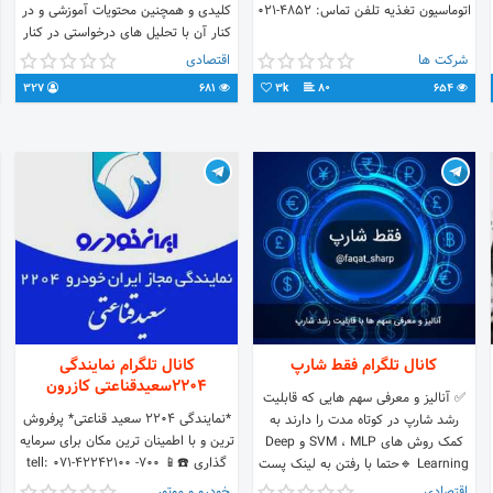
اتوماسیون تغذیه تلفن تماس: 4852-021
کلیدی و همچنین محتویات آموزشی و در
کنار آن با تحلیل های درخواستی در کنار
شماست.
شرکت ها
اقتصادی
327
681
3k
80
654
کانال تلگرام فقط شارپ
کانال تلگرام نمایندگی
2204سعیدقناعتی کازرون
✅ آنالیز و معرفی سهم هایی که قابلیت
*نمایندگی 2204 سعید قناعتی* پرفروش
رشد شارپ در کوتاه مدت را دارند به
ترین و با اطمینان ترین مکان برای سرمایه
کمک روش های SVM ، MLP و Deep
گذاری ☎️tell: 071-42242100 -700 📱
Learning 🔹حتما با رفتن به لینک پست
mobile: 09177241655، 09177211655
پین شده در کانال بازدهی سهم هایی که
اقتصادی
خودرو و موتور