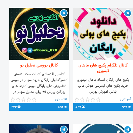
کانال تلگرام پکیج های ماهان
کانال بورسی تحلیل نو
تیموری
✅اخبار اقتصادی ✅طلا، سکه، شمش
پکیج های رایگان استاد ماهان تیموری
✅سیگنالهای رایگان خرید سهام در بورس
خرید پکیج های اینترنتی هوش مالی
✅آموزش های رایگان بورس ✅پند های
پلاس اموزش بورس
بزرگان بورس 📲 برای تحلیل سهام در
خواستی شما باید 20 نفر با گروه اضافه
آموزشی
اقتصادی
کنید و سهم مورد نظر را Admin
436
685
549
909
@hamidreza878 Chanel.T
@bours_878