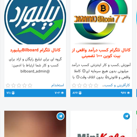
کانال تلگرام کسب درآمد واقعی از
کانال تلگرام Bilboardبیلبورد
بیت کوین 100 تضمینی
گروه ای برای تبلیغ رایگان و ازاد برای
آموزش ,کسب و کار اینترنتی کسب درآمد
کسب و کار شما ارتباط با ادمین:
میلیونی بدون هیچ سرمایه ای😊 کاملا
@bilboard_admin
واقعی و قانونی👍 بدون اتلاف وقت🙃 با
فعالیت 2-1 ساعت در روز به درآمد بالا
کارآفرینی و کسب و کار
استخدام
برسید و هفته ای میلیونر بشوید😀
711
702
826
967
پشتیبانی و پاسخ به سوالات »
https://t.me/Daramad_bitcoin_Group