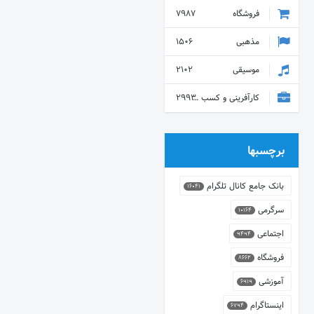
فروشگاه
7987
مذهبی
1506
موسیقی
2102
کارآفرینی و کسب و کار
2993
برچسبها
بانک جامع کانال تلگرام
16041
سرگرمی
10164
اجتماعی
9494
فروشگاه
8662
آموزشی
6919
اینستاگرام
6794