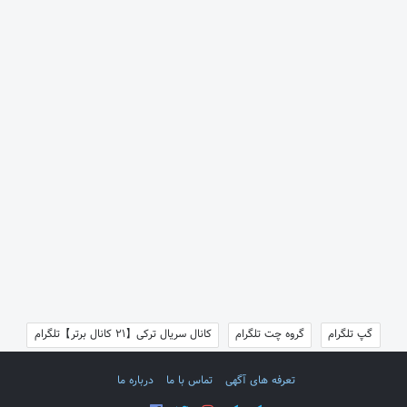
گپ تلگرام
گروه چت تلگرام
کانال سریال ترکی【21 کانال برتر】تلگرام
تعرفه های آگهی
تماس با ما
درباره ما