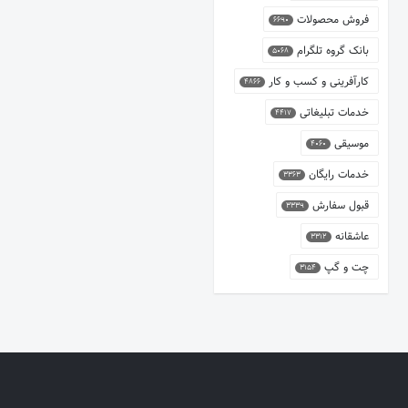
فروش محصولات
6690
بانک گروه تلگرام
5068
کارآفرینی و کسب و کار
4866
خدمات تبلیغاتی
4417
موسیقی
4060
خدمات رایگان
3363
قبول سفارش
3339
عاشقانه
3312
چت و گپ
3154