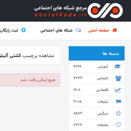
صفحه اصلی
شبکه های اجتماعی
ثبت رایگان
دسته ها
مشاهده برچسب
کشتی آلیش
آموزشی
4699
اجتماعی
3233
هیچ لینکی یافت نشد
اقتصادی
1408
تبلیغات
3005
سرگرمی
5579
عاشقانه
2323