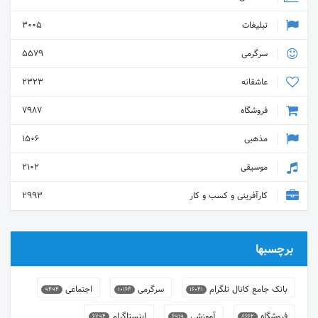
تبلیغات
3005
سرگرمی
5579
عاشقانه
2323
فروشگاه
7987
مذهبی
1506
موسیقی
2102
کارآفرینی و کسب و کار
2993
برچسبها
بانک جامع کانال تلگرام
سرگرمی
اجتماعی
9494
10164
16041
فروشگاه
آموزشی
اینستاگرام
6794
6919
8662