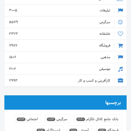
تبلیغات
3005
سرگرمی
5579
عاشقانه
2323
فروشگاه
7987
مذهبی
1506
موسیقی
2102
کارآفرینی و کسب و کار
2993
برچسبها
بانک جامع کانال تلگرام
سرگرمی
اجتماعی
9493
10164
16040
فروشگاه
آموزشی
اینستاگرام
6794
6919
8662