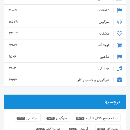
تبلیغات
3005
سرگرمی
5579
عاشقانه
2323
فروشگاه
7987
مذهبی
1506
موسیقی
2102
کارآفرینی و کسب و کار
2993
برچسبها
بانک جامع کانال تلگرام
سرگرمی
اجتماعی
9493
10164
16040
فروشگاه
آموزشی
اینستاگرام
6794
6919
8662