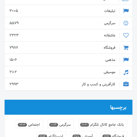
تبلیغات
3005
سرگرمی
5579
عاشقانه
2323
فروشگاه
7987
مذهبی
1506
موسیقی
2102
کارآفرینی و کسب و کار
2993
برچسبها
بانک جامع کانال تلگرام
سرگرمی
اجتماعی
9494
10164
16041
فروشگاه
آموزشی
اینستاگرام
6794
6919
8662