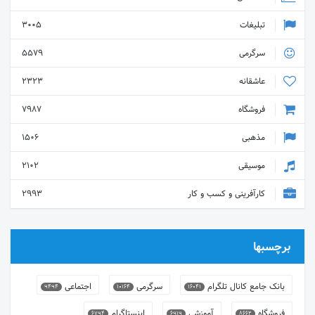
تبلیغات
3005
سرگرمی
5579
عاشقانه
2323
فروشگاه
7987
مذهبی
1506
موسیقی
2102
کارآفرینی و کسب و کار
2993
برچسبها
بانک جامع کانال تلگرام
سرگرمی
اجتماعی
9494
10164
16041
فروشگاه
آموزشی
اینستاگرام
6794
6919
8662