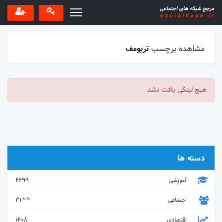
مشاهده برچسب
تریومف
هیچ لینکی یافت نشد
دسته ها
آموزشی
4699
اجتماعی
3233
اقتصادی
1408