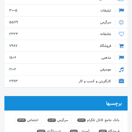
تبلیغات
3005
سرگرمی
5579
عاشقانه
2323
فروشگاه
7987
مذهبی
1506
موسیقی
2102
کارآفرینی و کسب و کار
2993
برچسبها
بانک جامع کانال تلگرام
سرگرمی
اجتماعی
9494
10164
16041
فروشگاه
آموزشی
اینستاگرام
6794
6919
8662