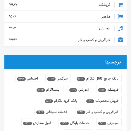
فروشگاه
7987
مذهبی
1506
موسیقی
2102
کارآفرینی و کسب و کار
2993
برچسبها
بانک جامع کانال تلگرام
سرگرمی
اجتماعی
9494
10164
16041
فروشگاه
آموزشی
اینستاگرام
6794
6919
8662
فروش محصولات
بانک گروه تلگرام
5068
6690
کارآفرینی و کسب و کار
خدمات تبلیغاتی
4417
4866
موسیقی
خدمات رایگان
قبول سفارش
3339
3363
4060