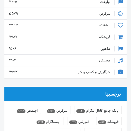
تبلیغات
3005
سرگرمی
5579
عاشقانه
2323
فروشگاه
7987
مذهبی
1506
موسیقی
2102
کارآفرینی و کسب و کار
2993
برچسبها
بانک جامع کانال تلگرام
سرگرمی
اجتماعی
9493
10164
16040
فروشگاه
آموزشی
اینستاگرام
6794
6919
8662