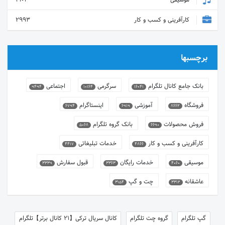
موسیقی
2102
کارآفرینی و کسب و کار
2993
برچسبها
بانک جامع کانال تلگرام
سرگرمی
اجتماعی
9494
10164
16041
فروشگاه
آموزشی
اینستاگرام
6794
6919
8662
فروش محصولات
بانک گروه تلگرام
5068
6690
کارآفرینی و کسب و کار
خدمات تبلیغاتی
4417
4866
موسیقی
خدمات رایگان
قبول سفارش
3339
3363
4060
عاشقانه
چت و گپ
3154
3312
گپ تلگرام
گروه چت تلگرام
کانال سریال ترکی【21 کانال برتر】تلگرام