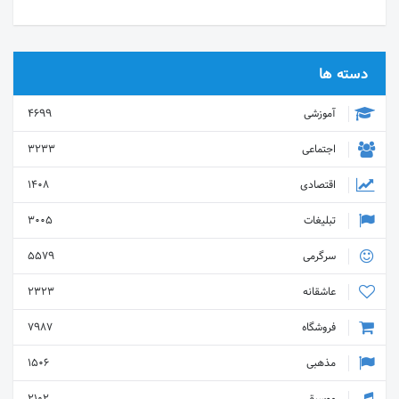
دسته ها
آموزشی
4699
اجتماعی
3233
اقتصادی
1408
تبلیغات
3005
سرگرمی
5579
عاشقانه
2323
فروشگاه
7987
مذهبی
1506