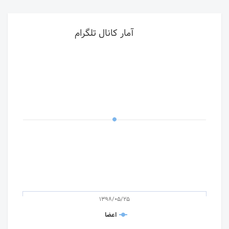
آمار کانال تلگرام
1398/05/25
اعضا