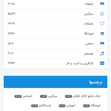
تبلیغات
3005
سرگرمی
5579
عاشقانه
2323
فروشگاه
7987
مذهبی
1506
موسیقی
2102
کارآفرینی و کسب و کار
2993
برچسبها
بانک جامع کانال تلگرام
سرگرمی
اجتماعی
9494
10164
16041
فروشگاه
آموزشی
اینستاگرام
6794
6919
8662