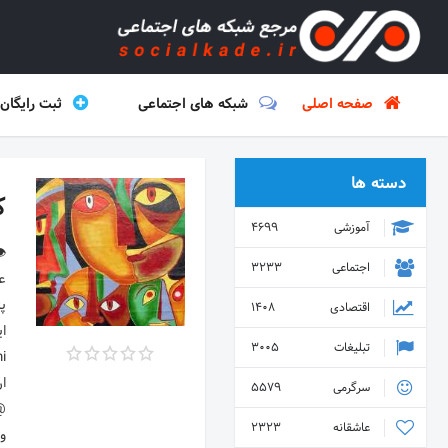
صفحه اصلی
شبکه های اجتماعی
ثبت رایگان
دسته ها
ک
آموزشی
4699
اجتماعی
3233
اقتصادی
1408
تبلیغات
3005
سرگرمی
5579
عاشقانه
2323