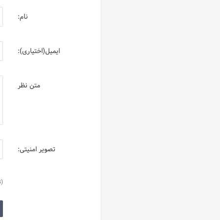
نام:
ایمیل(اختیاری):
متن نظر
تصویر امنیتی:
(ت