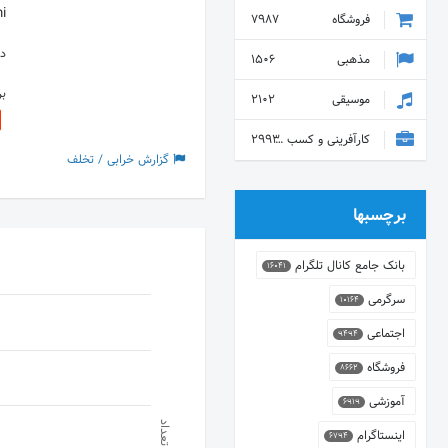
i
فروشگاه
7987
دس
مذهبی
1506
ب
موسیقی
2102
کارآفرینی و کسب و کار
2993
گزارش خرابی / تخلف
برچسبها
بانک جامع کانال تلگرام
16041
سرگرمی
10164
اجتماعی
9494
فروشگاه
8662
آموزشی
6919
تعداد
اینستاگرام
6794