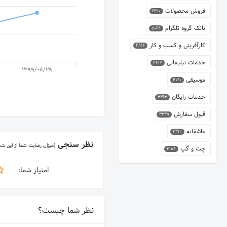
فروش محصولات
6690
بانک گروه تلگرام
5068
کارآفرینی و کسب و کار
4866
خدمات تبلیغاتی
4417
1399/08/29
موسیقی
4060
خدمات رایگان
3363
قبول سفارش
3339
عاشقانه
3312
نظر سنجی
(میزان رضایت شما از این ش
چت و گپ
3154
امتیاز شما:
نظر شما چیست؟