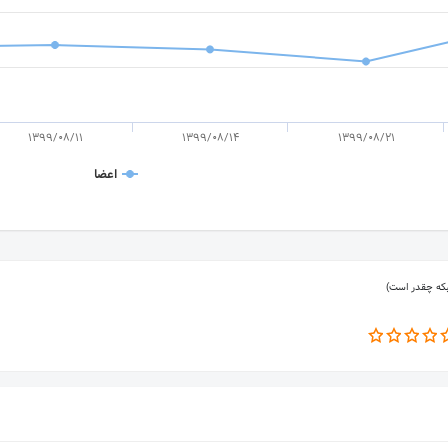
1399/08/11
1399/08/14
1399/08/21
اعضا
بکه چقدر است)