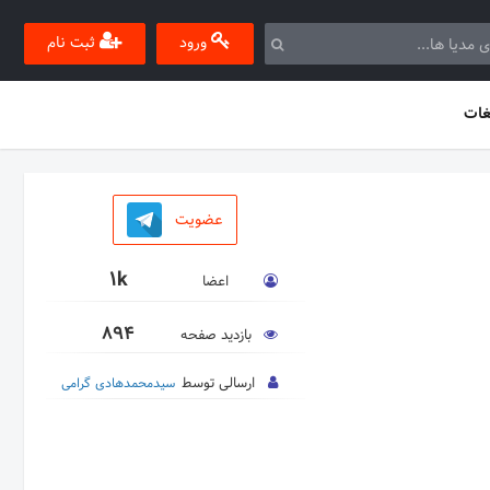
ورود
ثبت نام
غات
عضویت
1k
اعضا
894
بازدید صفحه
ارسالی توسط
سیدمحمدهادی گرامی