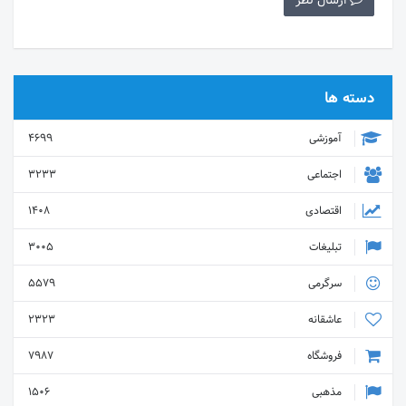
ارسال نظر
دسته ها
آموزشی
4699
اجتماعی
3233
اقتصادی
1408
تبلیغات
3005
سرگرمی
5579
عاشقانه
2323
فروشگاه
7987
مذهبی
1506