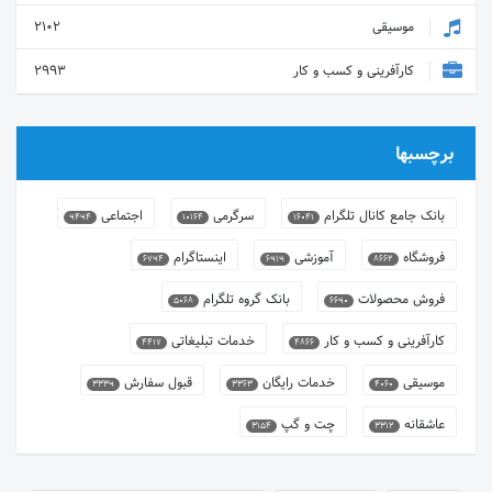
موسیقی
2102
کارآفرینی و کسب و کار
2993
برچسبها
بانک جامع کانال تلگرام
سرگرمی
اجتماعی
9494
10164
16041
فروشگاه
آموزشی
اینستاگرام
6794
6919
8662
فروش محصولات
بانک گروه تلگرام
5068
6690
کارآفرینی و کسب و کار
خدمات تبلیغاتی
4417
4866
موسیقی
خدمات رایگان
قبول سفارش
3339
3363
4060
عاشقانه
چت و گپ
3154
3312