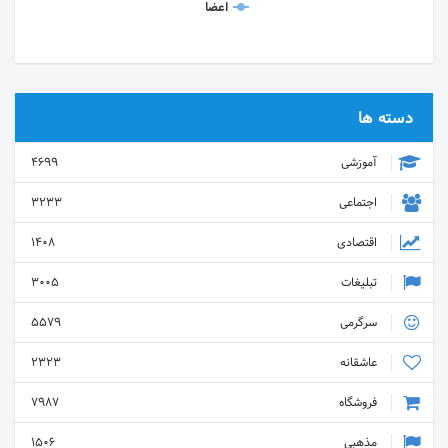
اعضا
دسته ها
آموزشی
4699
اجتماعی
3233
اقتصادی
1408
تبلیغات
3005
سرگرمی
5579
عاشقانه
2323
فروشگاه
7987
مذهبی
1506