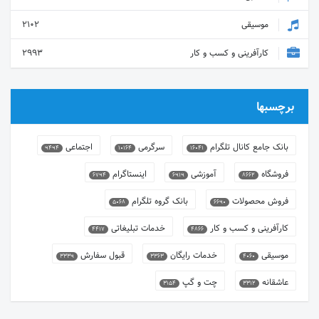
موسیقی
2102
کارآفرینی و کسب و کار
2993
برچسبها
بانک جامع کانال تلگرام
سرگرمی
اجتماعی
9494
10164
16041
فروشگاه
آموزشی
اینستاگرام
6794
6919
8662
فروش محصولات
بانک گروه تلگرام
5068
6690
کارآفرینی و کسب و کار
خدمات تبلیغاتی
4417
4866
موسیقی
خدمات رایگان
قبول سفارش
3339
3363
4060
عاشقانه
چت و گپ
3154
3312