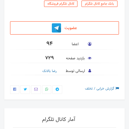
بانک جامع کانال تلگرام
کانال تلگرام فروشگاه
عضویت
94
اعضا
729
بازدید صفحه
ارسالی توسط
رضا بالانک
گزارش خرابی / تخلف
آمار کانال تلگرام