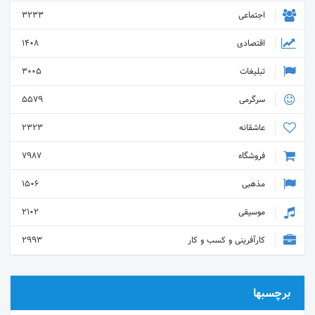
اجتماعی
3233
اقتصادی
1408
تبلیغات
3005
سرگرمی
5579
عاشقانه
2323
فروشگاه
7987
مذهبی
1506
موسیقی
2102
کارآفرینی و کسب و کار
2993
برچسبها