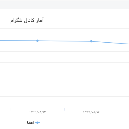
آمار کانال تلگرام
1399/08/12
1399/08/16
اعضا