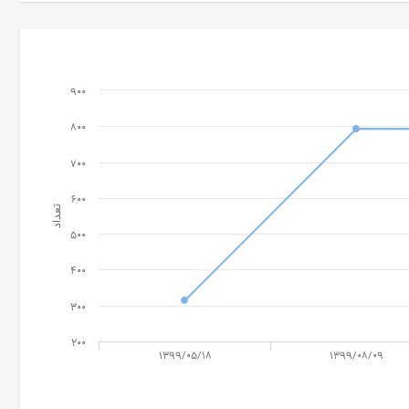
900
800
700
600
تعداد
500
400
300
200
1399/05/18
1399/08/09