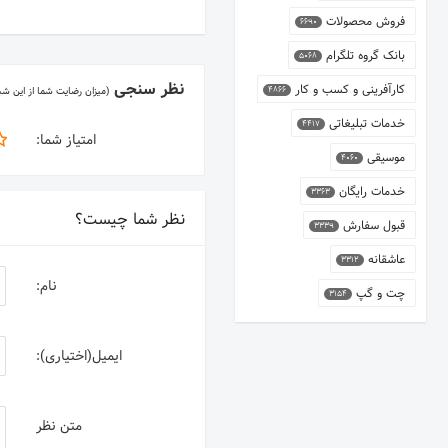
فروش محصولات
6690
بانک گروه تلگرام
5068
نظر سنجی
کارآفرینی و کسب و کار
4866
(میزان رضایت شما از این ش
خدمات تبلیغاتی
4417
امتیاز شما:
موسیقی
4060
خدمات رایگان
3363
نظر شما چیست؟
قبول سفارش
3339
عاشقانه
3312
نام:
چت و گپ
3154
ایمیل(اختیاری):
متن نظر