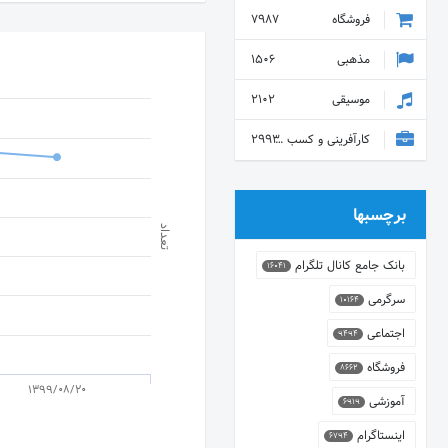
فروشگاه
7987
مذهبی
1506
موسیقی
2102
کارآفرینی و کسب و کار
2993
برچسبها
تعداد
بانک جامع کانال تلگرام
16041
سرگرمی
10164
اجتماعی
9494
فروشگاه
8662
1399/08/20
آموزشی
6919
اینستاگرام
6794