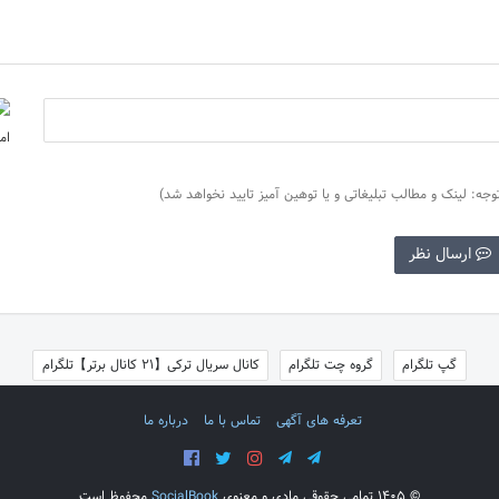
وجه: لینک و مطالب تبلیغاتی و یا توهین آمیز تایید نخواهد شد)
ارسال نظر
گپ تلگرام
گروه چت تلگرام
کانال سریال ترکی【21 کانال برتر】تلگرام
تعرفه های آگهی
تماس با ما
درباره ما
©
1405 تمامی حقوقی مادی و معنوی
SocialBook
محفوظ است