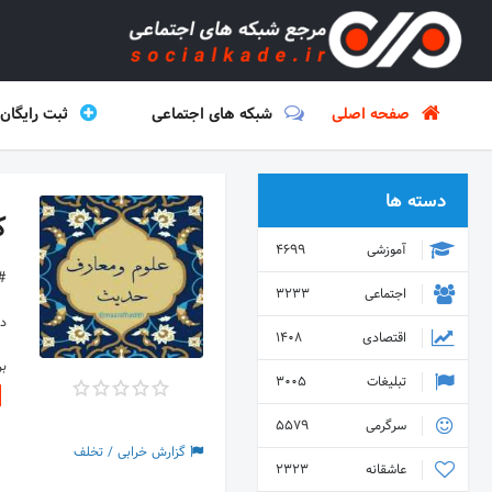
صفحه اصلی
شبکه های اجتماعی
ثبت رایگان
دسته ها
ک
آموزشی
4699
#
اجتماعی
3233
دس
اقتصادی
1408
ب
تبلیغات
3005
سرگرمی
5579
گزارش خرابی / تخلف
عاشقانه
2323