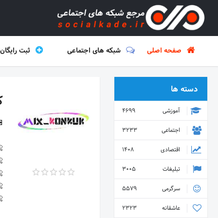
صفحه اصلی
شبکه های اجتماعی
ثبت رایگان
دسته ها
ک
آموزشی
4699
اجتماعی
3233
اقتصادی
1408
تبلیغات
3005
سرگرمی
5579
عاشقانه
2323