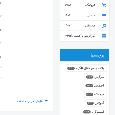
فروشگاه
7987
مذهبی
1506
موسیقی
2102
کارآفرینی و کسب و کار
2993
برچسبها
r
دس
بانک جامع کانال تلگرام
16041
سرگرمی
ب
10164
اجتماعی
9494
فروشگاه
8662
گزارش خرابی / تخلف
آموزشی
6919
اینستاگرام
6794