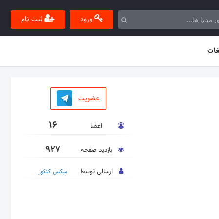
ورود
ثبت نام
غات
عضویت
16
اعضا
927
بازدید صفحه
ارسالی توسط
میکس کنکور