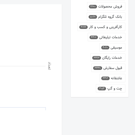
فروش محصولات
6690
بانک گروه تلگرام
5068
کارآفرینی و کسب و کار
4866
خدمات تبلیغاتی
4417
موسیقی
4060
خدمات رایگان
3363
تعداد
قبول سفارش
3339
عاشقانه
3312
چت و گپ
3154