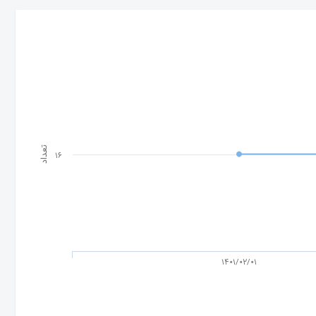
تعداد
16
1401/02/01