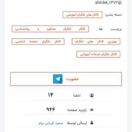
@shirdel_1372
دسته بندی:
کانال های تلگرام آموزشی
برچسب ها:
کانال تلگرام مشاوره و روانشناسی
بهترین کانال های تلگرام
کانال تلگرام صفحه شخصی
کانال تلگرام خدمات آموزشی
عضویت
14
اعضا
944
بازدید صفحه
ارسالی توسط
سعید قربانی برام