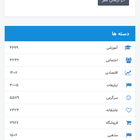
ارسال نظر
دسته ها
آموزشی
4699
اجتماعی
3232
اقتصادی
1408
تبلیغات
3005
سرگرمی
5579
عاشقانه
2323
فروشگاه
7987
مذهبی
1506