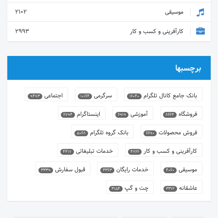
موسیقی
2102
کارآفرینی و کسب و کار
2993
برچسبها
بانک جامع کانال تلگرام
سرگرمی
اجتماعی
9493
10164
16040
فروشگاه
آموزشی
اینستاگرام
6794
6919
8662
فروش محصولات
بانک گروه تلگرام
5068
6690
کارآفرینی و کسب و کار
خدمات تبلیغاتی
4417
4866
موسیقی
خدمات رایگان
قبول سفارش
3339
3363
4060
عاشقانه
چت و گپ
3154
3312