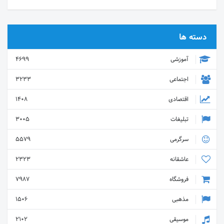
دسته ها
آموزشی
4699
اجتماعی
3233
اقتصادی
1408
تبلیغات
3005
سرگرمی
5579
عاشقانه
2323
فروشگاه
7987
مذهبی
1506
موسیقی
2102