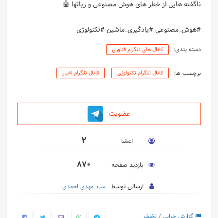
#هوش_مصنوعی #یادگیری_ماشین #تکنولوژی
دسته بندی:
کانال های تلگرام فناوری
برچسب ها:
کانال تلگرام تکنولوژی
کانال تلگرام اخبار
عضویت
2
اعضا
870
بازدید صفحه
ارسالی توسط
سید مهدی احمدی
گزارش خرابی / تخلف