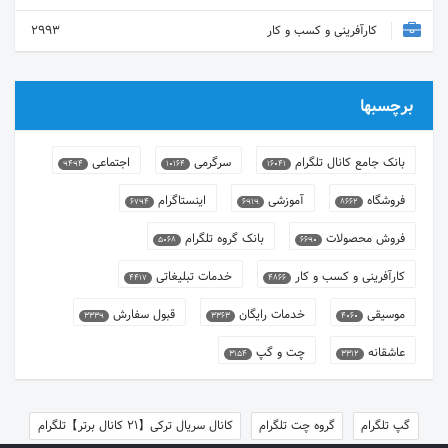
کارآفرینی و کسب و کار
2993
برچسبها
بانک جامع کانال تلگرام
سرگرمی
اجتماعی
9494
10164
16041
فروشگاه
آموزشی
اینستاگرام
6794
6919
8662
فروش محصولات
بانک گروه تلگرام
5068
6690
کارآفرینی و کسب و کار
خدمات تبلیغاتی
4417
4866
موسیقی
خدمات رایگان
قبول سفارش
3339
3363
4060
عاشقانه
چت و گپ
3154
3312
گپ تلگرام
گروه چت تلگرام
کانال سریال ترکی【21 کانال برتر】تلگرام