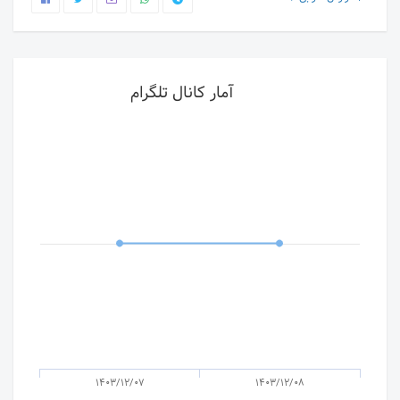
آمار کانال تلگرام
1403/12/07
1403/12/08