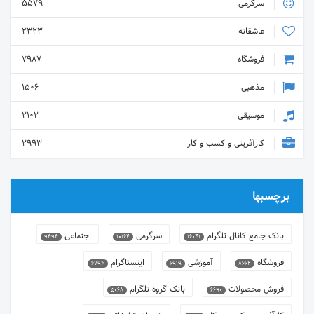
سرگرمی
5579
عاشقانه
2323
فروشگاه
7987
مذهبی
1506
موسیقی
2102
کارآفرینی و کسب و کار
2993
برچسبها
بانک جامع کانال تلگرام
سرگرمی
اجتماعی
9494
10164
16041
فروشگاه
آموزشی
اینستاگرام
6794
6919
8662
فروش محصولات
بانک گروه تلگرام
5068
6690