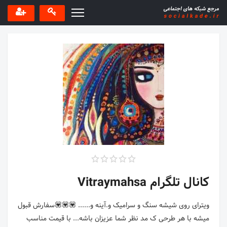
کانال تلگرام Vitraymahsa
ویترای روی شیشه سنگ و سرامیک و.آینه و...... 💟💟💟سفارش قبول
میشه با هر طرحی ک مد نظر شما عزیزان باشه... با قیمت مناسب