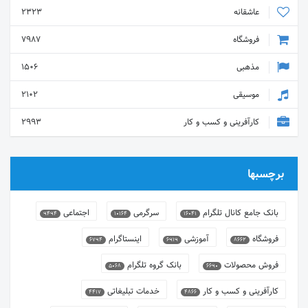
عاشقانه
2323
فروشگاه
7987
مذهبی
1506
موسیقی
2102
کارآفرینی و کسب و کار
2993
برچسبها
بانک جامع کانال تلگرام
سرگرمی
اجتماعی
9494
10164
16041
فروشگاه
آموزشی
اینستاگرام
6794
6919
8662
فروش محصولات
بانک گروه تلگرام
5068
6690
کارآفرینی و کسب و کار
خدمات تبلیغاتی
4417
4866