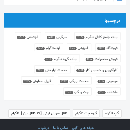
برچسبها
بانک جامع کانال تلگرام
سرگرمی
اجتماعی
9494
10164
16041
فروشگاه
آموزشی
اینستاگرام
6794
6919
8662
فروش محصولات
بانک گروه تلگرام
5068
6690
کارآفرینی و کسب و کار
خدمات تبلیغاتی
4417
4866
موسیقی
خدمات رایگان
قبول سفارش
3339
3363
4060
عاشقانه
چت و گپ
3154
3312
گپ تلگرام
گروه چت تلگرام
کانال سریال ترکی【21 کانال برتر】تلگرام
تعرفه های آگهی
تماس با ما
درباره ما