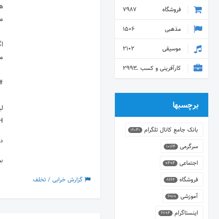
هم
فروشگاه
7987
مذهبی
1506
اگ
موسیقی
2102
کارآفرینی و کسب و کار
2993
برچسبها
H
بانک جامع کانال تلگرام
16041
دس
سرگرمی
10164
ب
اجتماعی
9494
فروشگاه
گزارش خرابی / تخلف
8662
آموزشی
6919
اینستاگرام
6794