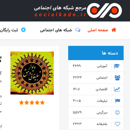
صفحه اصلی
شبکه های اجتماعی
ثبت رایگان
دسته ها
گ
آموزشی
4699
‌گ
اجتماعی
3233
اقتصادی
1408
در
تبلیغات
3005
تب
سرگرمی
5579
عاشقانه
2323
ای