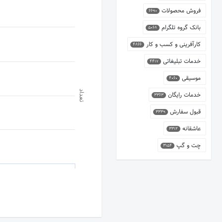
فروش محصولات
6690
بانک گروه تلگرام
5068
کارآفرینی و کسب و کار
4866
خدمات تبلیغاتی
4417
موسیقی
4060
تعداد
خدمات رایگان
3363
قبول سفارش
3339
عاشقانه
3312
چت و گپ
3154