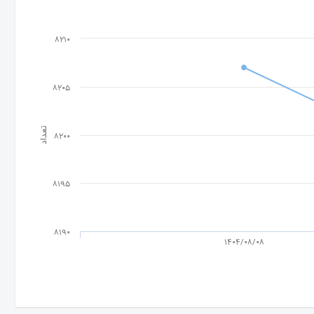
8210
8205
تعداد
8200
8195
8190
1404/08/08