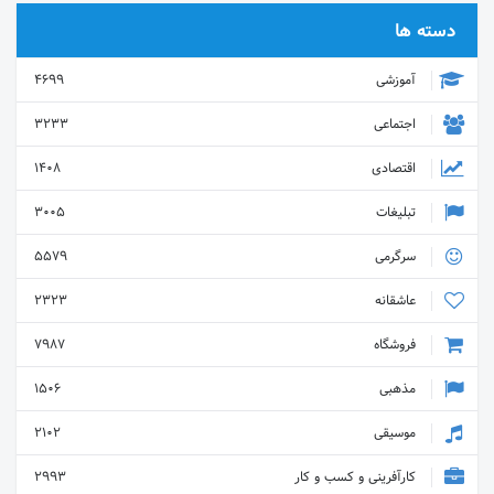
دسته ها
آموزشی
4699
اجتماعی
3233
اقتصادی
1408
تبلیغات
3005
سرگرمی
5579
عاشقانه
2323
فروشگاه
7987
مذهبی
1506
موسیقی
2102
کارآفرینی و کسب و کار
2993