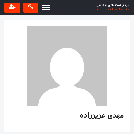
مهدی عزیززاده