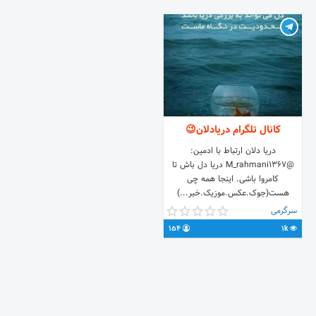
کانال تلگرام دریادلان😉
دریا دلان ارتباط با ادمین:
@M_rahmani1367 دریا دل باش تا
کامروا باشی. اینجا همه چی
هست(جوک.عکس.موزیک.خبر...)
خلاصه همه چیز میبینی اینجا.
سرگرمی
مواظبباش از خنده خودتو خراب نکنی.
154
1k
دوستات هم بگو بیان دور هم بخندیم.