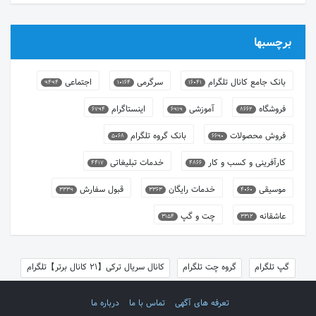
برچسبها
بانک جامع کانال تلگرام
سرگرمی
اجتماعی
9494
10164
16041
فروشگاه
آموزشی
اینستاگرام
6794
6919
8662
فروش محصولات
بانک گروه تلگرام
5068
6690
کارآفرینی و کسب و کار
خدمات تبلیغاتی
4417
4866
موسیقی
خدمات رایگان
قبول سفارش
3339
3363
4060
عاشقانه
چت و گپ
3154
3312
گپ تلگرام
گروه چت تلگرام
کانال سریال ترکی【21 کانال برتر】تلگرام
تعرفه های آگهی
تماس با ما
درباره ما