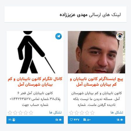
لینک های ارسالی
مهدی عزیززاده
پیج اینستاگرام کانون نابینایان و
کانال تلگرام کانون نابینایان و کم
کم بینایان شهرستان آمل
بینایان شهرستان آمل
کانون نابینایان و کم بینایان شهرستان
کانون نابینایان آمل فجر ۶
آمل. مسئله ندیدن ما نیست بلکه
پلاک۳۸.شماره تماس:۰۱۱۴۴۲۶۳۵۲۷
نادیده گرفتن ماست. شماره
شماره حساب جهت
تماس:09101011175 شماره کارت جهت
همیاری:۴۳۲۰۵۴۶۳۲۸ شماره
تشکل ها
تشکل ها
مساعدت:6104337684189499
کارت:.۶۱۰۴۴۳۳۷۶۸۴۱۸۹۴۹۹ مارا به
21
1k
437
50
1k
جرم ندیدن ٬ نادیده نگیرید...