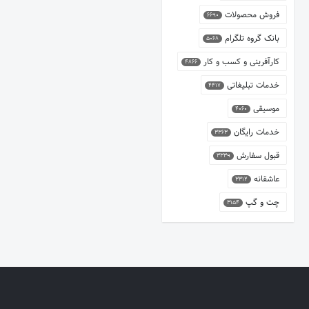
فروش محصولات
6690
بانک گروه تلگرام
5068
کارآفرینی و کسب و کار
4866
خدمات تبلیغاتی
4417
موسیقی
4060
خدمات رایگان
3363
قبول سفارش
3339
عاشقانه
3312
چت و گپ
3154