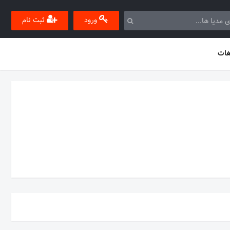
ورود
ثبت نام
غات