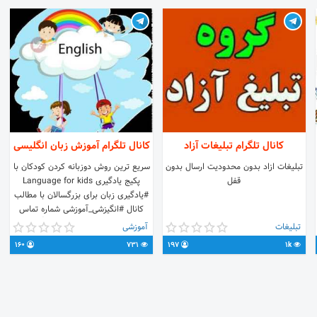
کانال تلگرام تبلیغات آزاد
کانال تلگرام آموزش زبان انگلیسی
تبلیغات ازاد بدون محدودیت ارسال بدون
سریع ترین روش دوزبانه کردن کودکان با
قفل
پکیج یادگیری Language for kids
#یادگیری زبان برای بزرگسالان با مطالب
کانال #انگیزشی_آموزشی شماره تماس
جهت سفارش وقیمت پکیج👇 📲
تبلیغات
آموزشی
09038972408 ارتباط باادمین:
160
731
197
1k
@Languagefor_kids لینک رسمی کانال
ما: @Language_for_kids