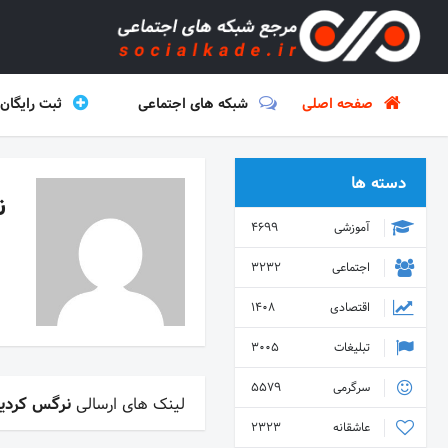
صفحه اصلی
شبکه های اجتماعی
ثبت رایگان
دسته ها
ن
آموزشی
4699
اجتماعی
3232
اقتصادی
1408
تبلیغات
3005
سرگرمی
5579
لینک های ارسالی
نرگس کردی
عاشقانه
2323