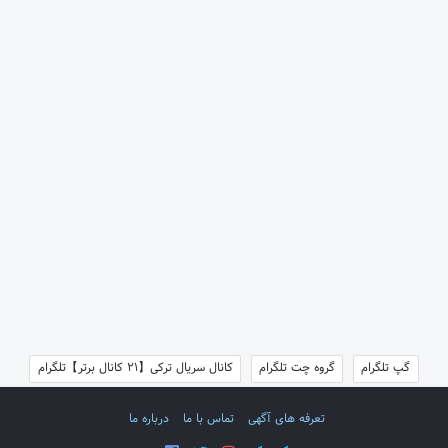
گپ تلگرام
گروه چت تلگرام
کانال سریال ترکی【21 کانال برتر】تلگرام
تعرفه های آگهی
تماس با ما
درباره ما