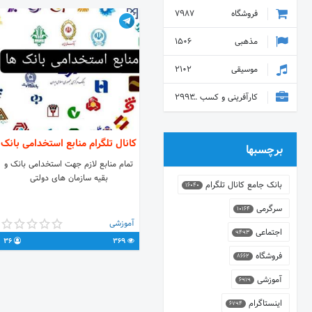
فروشگاه
7987
مذهبی
1506
موسیقی
2102
کارآفرینی و کسب و کار
2993
کانال تلگرام منابع استخدامی بانک
برچسبها
تمام منابع لازم جهت استخدامی بانک و
بقیه سازمان های دولتی
بانک جامع کانال تلگرام
16040
سرگرمی
10164
آموزشی
اجتماعی
9493
36
369
فروشگاه
8662
آموزشی
6919
اینستاگرام
6794