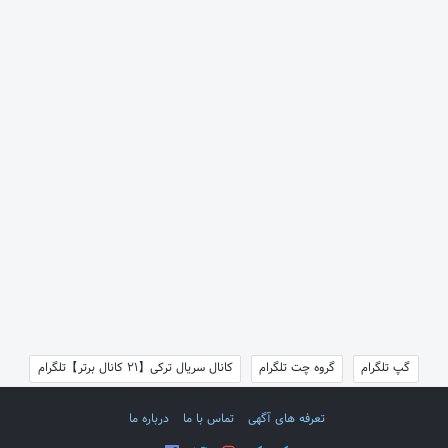
گپ تلگرام
گروه چت تلگرام
کانال سریال ترکی【21 کانال برتر】تلگرام
تعرفه های آگهی
تماس با ما
درباره ما