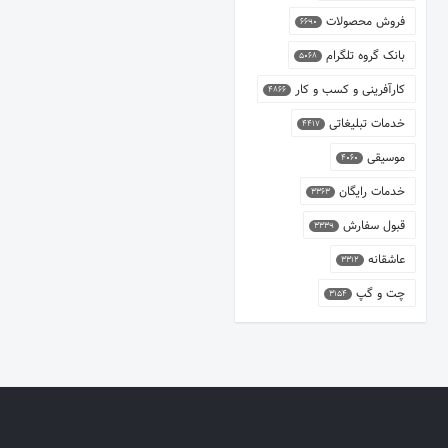
فروش محصولات
6690
بانک گروه تلگرام
5068
کارآفرینی و کسب و کار
4866
خدمات تبلیغاتی
4417
موسیقی
4060
خدمات رایگان
3363
قبول سفارش
3339
عاشقانه
3312
چت و گپ
3154