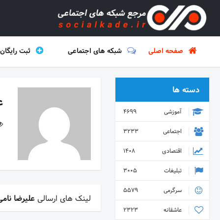
صفحه اصلی
شبکه های اجتماعی
ثبت رایگان
دسته ها
ع
آموزشی
4699
اجتماعی
3233
اقتصادی
1408
تبلیغات
3005
سرگرمی
5579
لینک های ارسالی
علیرضا نامی
عاشقانه
2323