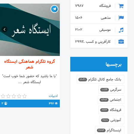
فروشگاه
7987
مذهبی
1506
موسیقی
2102
کارآفرینی و کسب و کار
2993
گروه تلگرام هماهنگی ایستگاه
برچسبها
شعر
"با ما باشید که حضور شما خوب است"
بانک جامع کانال تلگرام
16041
ایستگاه شعر ...
سرگرمی
10164
ادبیات
اجتماعی
9494
2
697
فروشگاه
8662
آموزشی
6919
اینستاگرام
6794