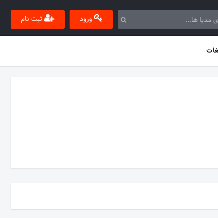
ورود
ثبت نام
غات