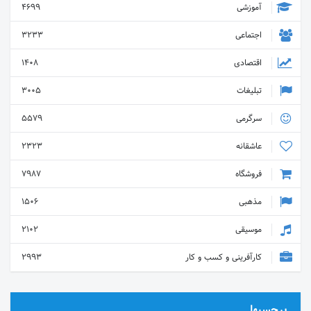
آموزشی
4699
اجتماعی
3233
اقتصادی
1408
تبلیغات
3005
سرگرمی
5579
عاشقانه
2323
فروشگاه
7987
مذهبی
1506
موسیقی
2102
کارآفرینی و کسب و کار
2993
برچسبها