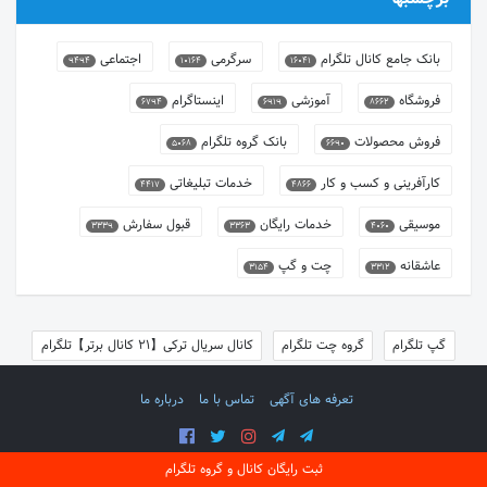
بانک جامع کانال تلگرام
سرگرمی
اجتماعی
9494
10164
16041
فروشگاه
آموزشی
اینستاگرام
6794
6919
8662
فروش محصولات
بانک گروه تلگرام
5068
6690
کارآفرینی و کسب و کار
خدمات تبلیغاتی
4417
4866
موسیقی
خدمات رایگان
قبول سفارش
3339
3363
4060
عاشقانه
چت و گپ
3154
3312
گپ تلگرام
گروه چت تلگرام
کانال سریال ترکی【21 کانال برتر】تلگرام
تعرفه های آگهی
تماس با ما
درباره ما
ثبت رایگان کانال و گروه تلگرام
©
1405 تمامی حقوقی مادی و معنوی
SocialBook
محفوظ است