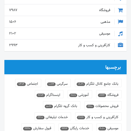
فروشگاه
7987
مذهبی
1506
موسیقی
2102
کارآفرینی و کسب و کار
2993
برچسبها
بانک جامع کانال تلگرام
سرگرمی
اجتماعی
9494
10164
16041
فروشگاه
آموزشی
اینستاگرام
6794
6919
8662
فروش محصولات
بانک گروه تلگرام
5068
6690
کارآفرینی و کسب و کار
خدمات تبلیغاتی
4417
4866
موسیقی
خدمات رایگان
قبول سفارش
3339
3363
4060