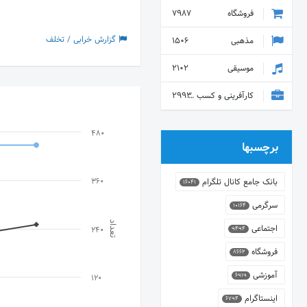
فروشگاه
7987
گزارش خرابی / تخلف
مذهبی
1506
موسیقی
2102
کارآفرینی و کسب و کار
2993
480
برچسبها
بانک جامع کانال تلگرام
360
16041
سرگرمی
10164
تعداد
اجتماعی
9494
240
فروشگاه
8662
آموزشی
6919
120
اینستاگرام
6794