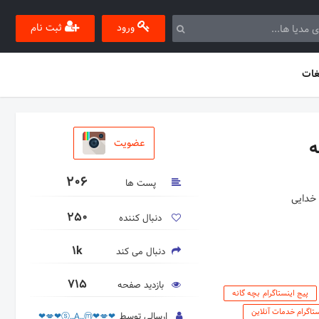
ورود
ثبت نام
غات
ه
عضویت
206
پست ها
250
دنبال کننده
1k
دنبال می کند
715
بازدید صفحه
پیج اینستاگرام بچه گانه
ستاگرام خدمات آنلاین
ارسالی توسط
❤💋❤ⓢ,,,A,,,ⓜ❤💋❤