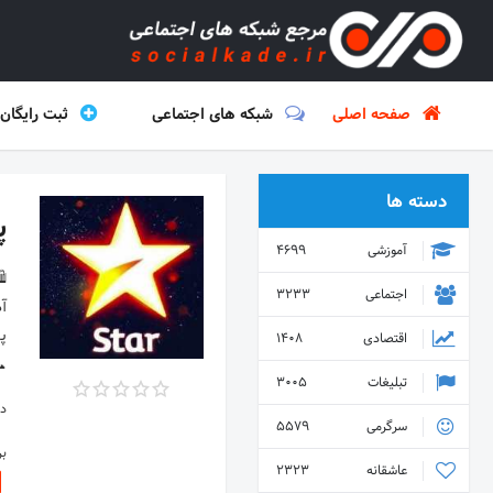
صفحه اصلی
شبکه های اجتماعی
ثبت رایگان
دسته ها
پ
آموزشی
4699
اجتماعی
3233
اقتصادی
1408
۱۵۴۶۲۰
تبلیغات
3005
دس
سرگرمی
5579
ب
عاشقانه
2323