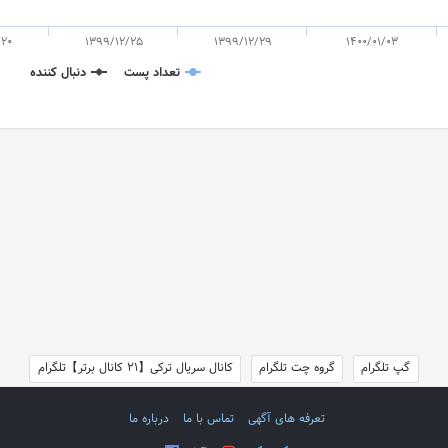
/20
1399/12/25
1399/12/29
1400/01/03
تعداد پست
دنبال کننده
گپ تلگرام
گروه چت تلگرام
کانال سریال ترکی【21 کانال برتر】تلگرام
تعرفه های آگهی
تماس با ما
درباره ما