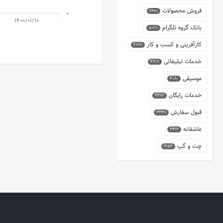
فروش محصولات
6690
0
1400/01/10
بانک گروه تلگرام
5068
کارآفرینی و کسب و کار
4866
خدمات تبلیغاتی
4417
موسیقی
4060
خدمات رایگان
3363
قبول سفارش
3339
عاشقانه
3312
چت و گپ
3154