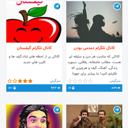
کانال تلگرام دمدمی بودن
کانال تلگرام گیفستان
کانالی که مناسب هر سن و سلیقه ای
کانالی پر از لحظه های شاد،گیف ها و
هست، مطالب عاشقانه، رفاقتی، درمورد
کلیپ های جدید
زندگی، آهنگ، گیف و هرچیزی که
فکرشو کنید! ما بیشتر برای جوونا
مینویسیم اما دست رد به سینه کسی
سرگرمی
سرگرمی
نمیزنیم خودتون باید بیاید و کیفیت
160
933
16
879
محتوا رو ببینید