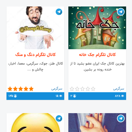
کانال تلگرام جک خانه
کانال تلگرام دنگ و منگ
بهترین کانال جک ایران عضو بشید تا از
کانال طنز، جوک، سرگرمی، معما، اخبار،
خنده روده بر بشین.
چالش و ...
سرگرمی
سرگرمی
14k
1k
2
828