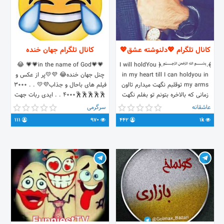
کانال تلگرام 💖دلنوشته عشق💖
کانال تلگرام جهان خنده
💗💗in the name of God💗💗 😂
﴾.﷽.﴿ I will holdYou
in my heart till I can holdyou in
چنل جهان خنده😂 💜💛پر از عکس و
my arms توقلبم نگهت میدارم تااون
فیلم های باحال و جذاب💜💛 . . 3000
زمانی که بالاخره بتونم تو بغلم نگهت
🕺🕺🕺🕺🕺4000 . . ایدی ربات جهت
دارم🤗❤️ @delneveshteheshgh3❤️
ارسال مطلب @AMHKBOT 😂💜💛 .
عاشقانه
سرگرمی
برای خرید تبلیغ به ایدی زیر مراجعه
111
970
442
1k
کنید @sharayettabligh81