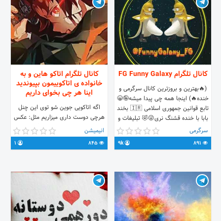
کانال تلگرام FG Funny Galaxy
کانال تلگرام اتاکو هاین و به
خانواده ی اتاکوییمون بپیوندید
(🔥بهترین و بروزترین کانال سرگرمی و
اینا هر چی بخوای داریم
خنده🔥) اینجا همه چی پیدا میشه🤪😁
اگه اتاکویی جوین شو توی این چنل
تابع قوانین جمهوری اسلامی 🇮🇷 بخند
هرچی دوست داری میزاریم مثل: عکس
بابا با خنده قشنگ نری😜🤣 تبلیغات و
پروف amv میکس استیکر گیف خبر
پیشنهادات :) به زودی
سرگرمی
انیمیشن
انیمه وکلی چیز دیگه
1
845
9k
891