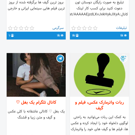
تبلیغ به صورت رایگان دوستان تون
بروز ترین گیف ها برگرفته شده از بروز
دعوت کنید برای کسب کار لینک
ترین فیلم هایی سینمایی ایرانی و خارجی
کانال:https://t.me/joinchat/AAAAAEjzdLXvJxkHykJXyA
تبلیغات
سرگرمی
1
1k
1k
1k
ربات واترمارک عکس، فیلم و
کانال تلگرام یک بغل ♡
گیف
یک بغل ♡ کانالی عاشقانه با کلی عکس
به کمک این ربات می‌توانید به راحتی
و گیف و متن زیبا و قشنگ
لوگوی دلخواه خود را ایجاد کرده و عکس
ها، فیلم ها و گیف های خود را واترمارک