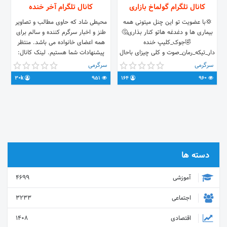
کانال تلگرام گولماخ بازاری
کانال تلگرام آخر خنده
💢با عضویت تو این چنل میتونی همه
محیطی شاد که حاوی مطالب و تصاویر
بیماری ها و دغدغه هاتو کنار بذاری🤔
طنز و اخبار سرگرم کننده و سالم برای
🤣جوک_کلیپ خنده
همه اعضای خانواده می باشد. منتظر
دار_تیکه_رمان_صوت و کلی چیزای باحال
پیشنهادات شما هستیم. لینک کانال:
t.me/joinchat/AAAAAFJsrIcjIvyHDuIMMA
😂
سرگرمی
سرگرمی
https://t.me/joinchat/AAAAAEfXdrS5Ax9d0kRV7A
آیدی برای ارسال مطالب(در صورت
30k
951
164
960
تمایل با اسم شما) و نظرات:
@kakamehrdad
دسته ها
آموزشی
4699
اجتماعی
3233
اقتصادی
1408