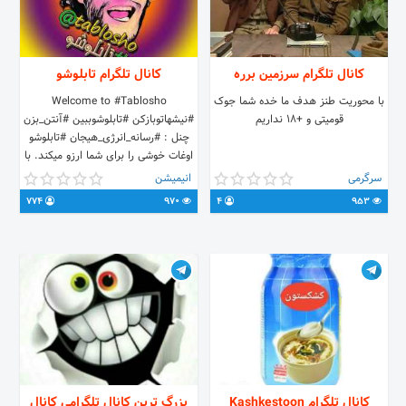
کانال تلگرام سرزمین بررە
کانال تلگرام تابلوشو
با محوریت طنز هدف ما خده شما جوک
Welcome to #Tablosho
قومیتی و +18 نداریم
#نیشهاتوبازکن #تابلوشوببین #آنتن_بزن
چنل : #رسانه_انرژی_هیجان #تابلوشو
اوغات خوشی را برای شما ارزو میکند. با
مجموعه قسمتهای #تابلوشو همراه
سرگرمی
انیمیشن
باشید، افتخارما همراهی با شما عزیزان
774
970
4
953
است. از پیامها و ابراز علاقه شما عزیزان
هم متشکریم،همتون عشقید.
T.ME/TABLOSHO
INSTAGRAM.COM/TABLOSHO
کانال تلگرام Kashkestoon
بزرگ ترین کانال تلگرامی کانال