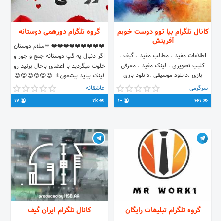
کانال تلگرام بیا توو دوست خوبم
گروه تلگرام دورهمی دوستانه
آفرینش
❤️❤️❤️❤️❤️❤️❤️❤️❤️ ✳️سلام دوستان
اطلاعات مفید . مطالب مفید . گیف .
اگر دنبال یه گپ دوستانه جمع و جور و
کلیپ تصویری . لینک مفید . معرفی
خلوت میگردید با اعضای باحال بزنید رو
بازی .دانلود موسیقی .دانلود بازی
لینک بیاید پیشمون✳️ 😍😍😍😍😍😍
اندروید.دانلود کتاب و رمان غیره...
😍😍😍 🔴ورود افراد زیر 20 سال و
سرگرمی
عاشقانه
افراد بی جنبه ممنوع 🔴بی ادبی مساوی
17
2k
10
661
با اخراج 🔴پی وی بی اجازه ممنوع
گروه تلگرام تبلیغات رایگان
کانال تلگرام ایران گیف