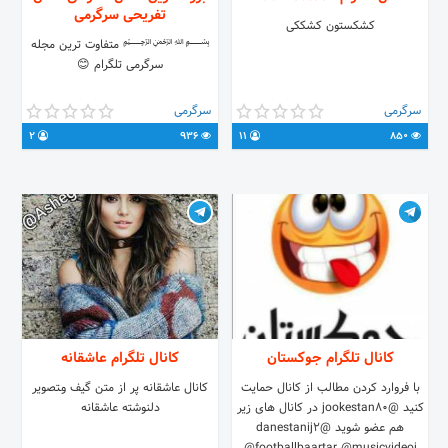
تفریحی سرگرمی
کشکستون کشککی
﷽ متفاوت ترین مجله
سرگرمی تلگرام 😊
سرگرمی
سرگرمی
2
936
11
850
کانال تلگرام جوکستان
کانال تلگرام عاشقانه
با فروارد کردن مطالب از کانال حمایت
کانال عاشقانه پر از متن گیف وـتصویر
کنید @jookestan80 در کانال های زیر
دلنوشته عاشقانه
هم عضو شوید @danestanij2