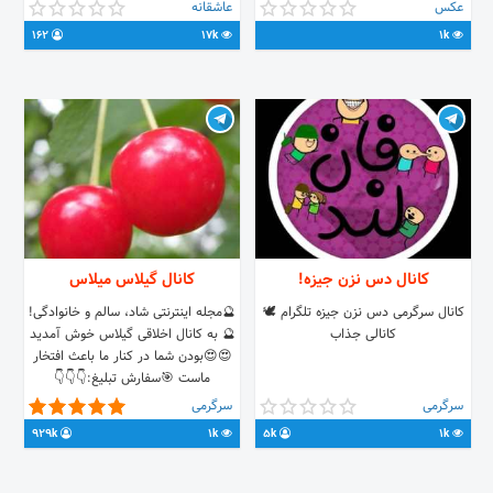
کنید و از کپی شدن پست‌های خود در
عکس
عاشقانه
تلگرام جلوگیری کنید.
162
17k
1k
کانال دس نزن جیزه!
کانال گیلاس میلاس
کانال سرگرمی دس نزن جیزه تلگرام 🕊
🔮مجله اینترنتی شاد، سالم و خانوادگی!
کانالی جذاب
🔮 به کانال اخلاقی گیلاس خوش آمدید
😍😍بودن شما در کنار ما باعث افتخار
ماست 🎯سفارش تبلیغ:👇👇👇
.me/joinchat/AAAAAD_D6yQtQ1mOurAJxQ
سرگرمی
سرگرمی
. .
929k
1k
5k
1k