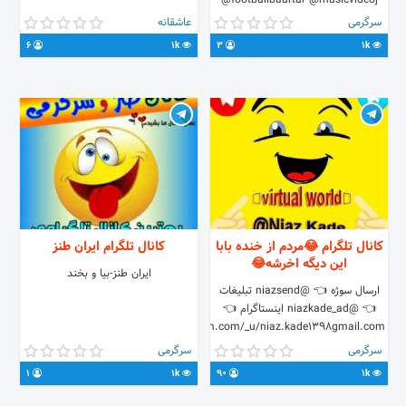
@footballbaartar @musicvideoj
سرگرمی
عاشقانه
6
1k
3
1k
کانال تلگرام 😂مردم از خنده بابا
کانال تلگرام ایران طنز
این دیگه اخرشه😂
ایران طنز-بیا و بخند
ارسال سوژه 👈 @niazsend تبلیغات
👈 @niazkade_ad اینستاگرام 👈
instagram.com/_u/niaz.kade1398gmail.com_
ادمین دوم 👈 @matin2admin
سرگرمی
سرگرمی
1
1k
90
1k