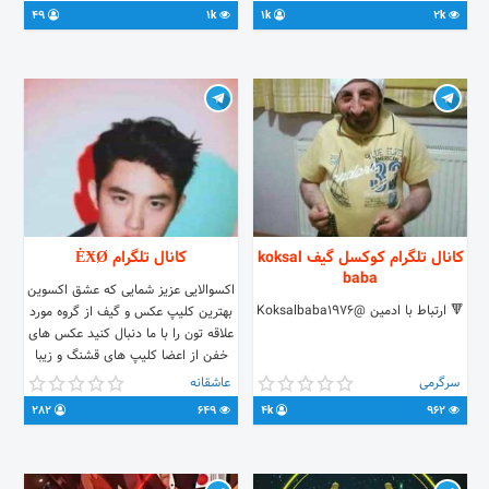
@Game_star_Turkey *************
49
1k
1k
2k
درگاه کانال:
https://zarinp.al/ehsankh420
*************
کانال تلگرام کوکسل گیف koksal
کانال تلگرام ĖӾØ
baba
اکسوالایی عزیز شمایی که عشق اکسوین
🔻 ارتباط با ادمین @Koksalbaba1976
بهترین کلیپ عکس و گیف از گروه مورد
علاقه تون را با ما دنبال کنید عکس های
خفن از اعضا کلیپ های قشنگ و زیبا
گیف های ناز نازی متن قشنگ همه رو
سرگرمی
عاشقانه
در کانال ما پیدا کنید شخصی که مدام
282
649
4k
962
بهتون استرس میده رو از زندگیتون کنار
بذارین… @EXO_lh