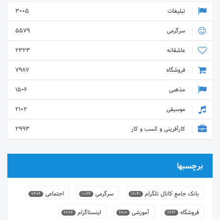
تبلیغات
3005
سرگرمی
5579
عاشقانه
2323
فروشگاه
7987
مذهبی
1506
موسیقی
2102
کارآفرینی و کسب و کار
2993
برچسبها
بانک جامع کانال تلگرام
سرگرمی
اجتماعی
9494
10164
16041
فروشگاه
آموزشی
اینستاگرام
6794
6919
8662