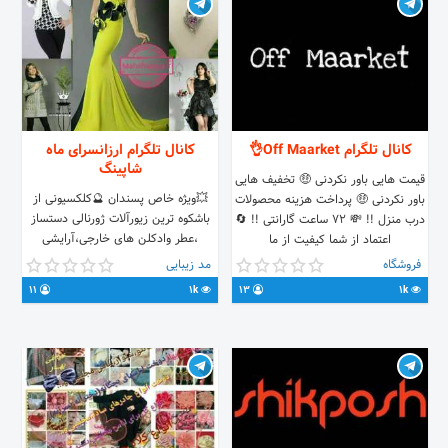
کانال تلگرام Off Maarket👌
کانال تلگرام ارزانسرای ماه
شاپینگ
قیمت هایی باور نکردنی 🤑 تخفیف هایی
💥ویژه خاص پسندان 🔮کلکسیونی از
باور نکردنی 🤑 پرداخت هزینه محصولات
باشکوه ترین زیورآلات ژورنالی دستساز
درب منزل !! 💸 ۷۲ ساعت گارانتی !! 🔄
،عطر وادکلن های خارجی،آرایشی
اعتماد از شما کیفیت از ما
وبهداشتی کیف و کفش ،لباس
@Offmaarket @Offmaarket
فروشگاه
مد زیبایی
زنانه،مردانه،بچه گانه نمایندگی فروش
@Offmaarket
11
1k
13
1k
برندهای برتر ترک فروش تک فروشی زیر
قیمت عمده دارای درگاه پرداخت آنلاین
وتحویل و پرداخت درمحل شما ارسال به
سراسر کشور آیدی جهت سفارش
@admahshaping