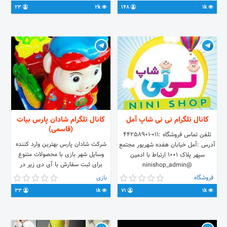
قیمت خوب کارای بیشتر در کانال
23
2k
148
1k
اینستاگرام به آدرس:
journal_sport_clothes پوشاک ژورنال
کانال تلگرام نى نى شاپ آمل
کانال تلگرام شادان پارس بیات
(قاسمی)
تلفن تماس فروشگاه :011-44258901
شرکت شادان پارس بهترین وارد کننده
آدرس :آمل خیابان هفده شهریور مجتمع
وسایل شهر بازی با محصولات متنوع
سپهر پلاک 1001 ارتباط با ادمين
برای ثبت سفارش با آی دی زیر در
@ninishop_admin
تماس باشید t.me/shadan2118 شماره
فروشگاه
بازی
تماس ۰۹۱۹۱۴۹۲۱۱۸ خانم قاسمی
33
1k
71
1k