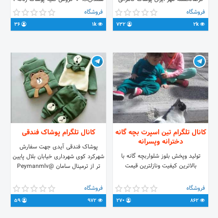
تلفن ۰۴۵۳۳۵۱۹۰۵۵ 09117604270
بچگانه و مردانه با کیفیت عالی و
فروشگاه
فروشگاه
جهت خرید اینترنتی به آی دی زیر
تضمینی با قیمت مناسب 💥💥 💥💥تنها
36
1k
732
2k
مراجعه فرمایید @Soniyakam اجناس
کافیست یکبار از ما خرید کنید💥💥
فروخته شده تا پنج روز با کمال احترام
فروش بصورت حضوری و اینترنتی 🔥 💐
پس گرفته میشود. تک فروشی نداریم.
با تخفیف های استثنایی💐 🔸پرداخت
فقط عمده
‌درب منزل 😍😍 🔸ارسال رایگان ❤❤
🌺مُعین کالا بهترین انتخاب برای شما،ما
آرزومندیم با یکبار استفاده از محصولات
مُعین کالا کیفیت متفاوت را تجربه کنید.
🌺
کانال تلگرام تین اسپرت بچه گانه
کانال تلگرام پوشاک فندقی
دخترانه وپسرانه
پوشاک فندقی آیدی جهت سفارش
تولید وپخش بلوز شلواربچه گانه با
شهرکرد کوی شهرداری خیابان بلال پایین
بالاترین کیفیت ونازلترین قیمت
تر از ترمینال سامان @Peymanmlv
فروشگاه
فروشگاه
59
972
270
862