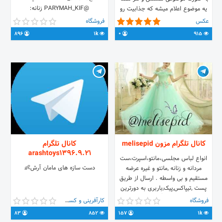
@PARYMAH_KIF زنانه:
یه موضوع اعلام میشه که جذابیت رو
@PARYMAH_POOSHAKZANANEH
بلا برده
عکس
فروشگاه
مردانه:
896
1k
0
915
@PARYMAH_POOSHAKMARDANEH
بچگانه:
@PARYMAH_POOSHAKBACHEGANEH
مدیر فروش: آقای موسوی شماره
تماس:09152459455 ID:
@YAS_TUNES کانال رضایتمندی
مشتری:
@REZAYATMANDI_PARYMAH
کانال تلگرام مزون melisepid
کانال تلگرام
arashtoys1396.9.21
انواع لباس مجلسی،مانتو،اسپرت،ست
دست سازه های مامان آرش👶
مردانه و زنانه ,مانتو و غیره عرضه
مستقیم و بی واسطه . ارسال از طریق
پست ,تیپاکس,پیک,باربری به دورترین
نقاط ایران . اینجام👇 @zpm775449
فروشگاه
کارآفرینی و کسب و کار
شماره تماس در موارد ضروری
83
852
157
1k
09213729236 کانال واریز و رضایت👇