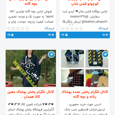
کوچولو فشن شاپ
بچه گانه
لباس بچگانه فشن شاپ❤ آیدی ثبت
فروش لباس بچه گانه تولیدی "Ali
سفارش: @mezon1391
sport" به صورت تک و عمده؛ تضمین
@fashion_shops71 ارسال رایگان😘
ضمانت کیفیت پارچه، دوخت، چاپ و
کانال اصلی لباس زنانه👇👇
گلدوزی؛ در صورت آبرفتگی و یا تغییر
فروشگاه
فروشگاه
@fashion_shops کانال ارسالی ها و
رنگ تا هفت روز مرجوع پذیرفته میشود؛
2k
2k
94
1k
واریزی ها👇👇 @code_fashion
ارسال به سراسر ایران(هزینه پست جدا
لحاظ میگردد) ارتباط با ادمین
@HN_ZB7379
کانال تلگرام پخش عمده پوشاک
کانال تلگرام پخش پوشاک معین
زنانه و بچه گانه
کالا همدان .
ادرس جهت خرید حضوری:
🍁🍂🍁🔰شرکت مُعین کالا 🔰🍂🍁🍂
اردبیل,خیابان فلسطین جنب بانک
💥برترین فروشگاه پخش پوشاک استان
قرضالحسنه مهر ایران پوشاک کامرانی
همدان💥 🔹 فروش کلیه پوشاک زنانه ،