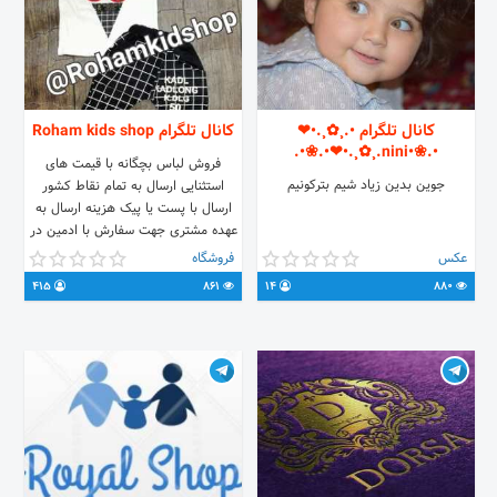
کانال تلگرام •.¸✿¸.•❤
کانال تلگرام Roham kids shop
•.❀•nini.¸✿¸.•❤•.❀•.
فروش لباس بچگانه با قیمت های
جوین بدین زیاد شیم بترکونیم
استثنایی ارسال به تمام نقاط کشور
ارسال با پست یا پیک هزینه ارسال به
عهده مشتری جهت سفارش با ادمین در
ارتباط باشید Admin @Roham017
عکس
فروشگاه
415
861
14
880