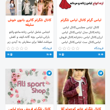
لباس گرام کانال لباس تلگرام
کانال تلگرام گالری بانوی خوش
سلیقه
کانال لباس مجلسی,کانال لباس
اجناس شامل لباس زنانه،مانتو،پالتو
زنانه,کانال مدل لباس,کانال لباس
بارانی،لباس بچه گانه،کیف و کفش
ارزان,کانال لباس دخترانه,کانال فروش
میباشد،لطفا برای سفارش به آیدی زیر
لباس,کانال ست لباس,کانال لباس
پیام بدید. @Barana941219 ارسال
مردانه,کانال لباس عروس,کانال لباس
فروشگاه
فروشگاه
اجناس به تمامی نقاط ایران
بچه گانه برای سفارش به آیدی زیر پیام
1k
1k
1k
1k
بدین @dressgeam1
کانال تلگرام خانم کوچولو آقا
کانال تلگرام فروش ویژه لباس