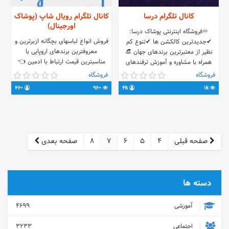
کانال تلگرام درسا
کانال تلگرام رویال شاپ (پوشاک
اورجینال)
♾فروشگاه اینترنتی پوشاک درسا:
فروش انواع لباسهای بچگانه ازبرترین و
✔جدیدترین کالکشن ها ✔تنوع کم
معروفترین برندهای اروپایی با
نظیر از معتبرترین برندهای جهان 👒
مناسبترین قیمت ارتباط با ادمین 👈
همراه با مشاوره و آموزش ترفندهای
@Arezo0o67 اینستاگرام 👈
خوش پوشی پشتیبان های شما در
فروشگاه
فروشگاه
www.instagram.com/royal_shopp1/
مجموعه درسا : 👇🏼 @Dorsa_3
460
960
4k
1k
@Nima1253 ✔با ما هميشه خوش
پوش باشید✔
صفحه قبلی
4
5
6
7
8
صفحه بعدی
دسته ها
آموزشی
4699
اجتماعی
3233