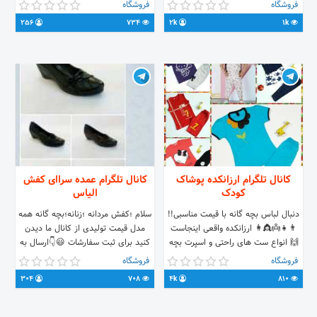
فرهنگ و ارشاد
مناسب برای مغازه ها،لباس فروشی ها
فروشگاه
فروشگاه
http://t.me/itdmcbot?
ارزانسراها و تمامی فروشندگان البسه
256
734
2k
1k
start=tpkidsghazal اماده همکاری با
شروع قیمتها از ۷۰۰۰تومن ارساڸ به
تمام بنک داران و عمده فروشان کشور
سراسرکشور از طریق پست یا باربری 📝
بعضی از ارسالی ها :
🚚 بهترین خرید را با ما تجربه کنید √
@ghazalersaliha
کانال تلگرام ارزانکده پوشاک
کانال تلگرام عمده سراای کفش
کودک
الیاس
دنبال لباس بچه گانه با قیمت مناسبی!!
سلام ؛کفش مردانه ؛زنانه؛بچه گانه همه
👨👧👼👸👩 ارزانکده واقعی اینجاست
مدل قیمت تولیدی از کانال ما دیدن
🙌 انواع ست های راحتی و اسپرت بچه
کنید برای ثبت سفارشات 😃👇ارسال به
گانه با یکبار خرید مشتری دائم ما
تمام نقاط کشور Beshyr101
فروشگاه
فروشگاه
میشوید😎😍 کیفیت را ارزان بخرید..👌
304
708
4k
810
👌
https://t.me/joinchat/AAAAAEF_SS1AzgIpCN4oSg