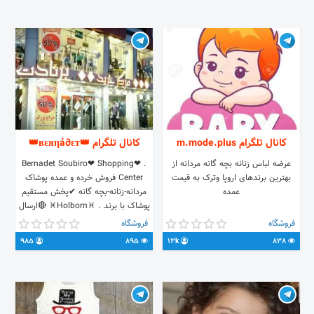
@melodikarezayat لینک کانال ما در
پیامرسان سروش
http://sapp.ir/melisepid
کانال تلگرام m.mode.plus
کانال تلگرام 👑вεяηả∂εт👑
عرضه لباس زنانه بچه گانه مردانه از
. ❤Bernadet Soubiro❤ Shopping
بهترین برندهای اروپا وترک به قیمت
Center فروش خرده و عمده پوشاک
عمده
مردانه-زنانه-بچه گانه ✔پخش مستقیم
پوشاک با برند . ♓Holborn♓ 🔴ارسال
به تمام نقاط ایران🔴
فروشگاه
فروشگاه
@mahdikarami75 📞09193874378
985
895
13k
838