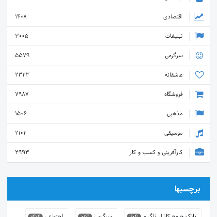
اقتصادی
1408
تبلیغات
3005
سرگرمی
5579
عاشقانه
2323
فروشگاه
7987
مذهبی
1506
موسیقی
2102
کارآفرینی و کسب و کار
2993
برچسبها
بانک جامع کانال تلگرام
سرگرمی
اجتماعی
9494
10164
16041