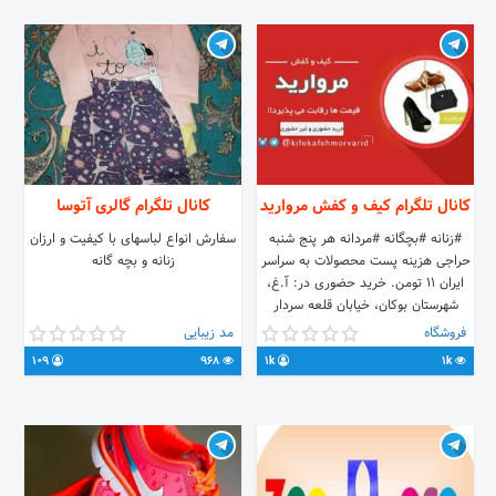
کانال تلگرام کیف و کفش مروارید
کانال تلگرام گالری آتوسا
#زنانه #بچگانه #مردانه هر پنج شنبه
سفارش انواع لباسهای با کیفیت و ارزان
حراجی هزینه پست محصولات به سراسر
زنانه و بچه گانه
ایران 11 تومن. خرید حضوری در: آ.غ،
شهرستان بوکان، خیابان قلعه سردار
جنب پاساژ جردن سفارش 👇: 🆔
فروشگاه
مد زیبایی
@morvarid_support شماره تماس :
109
968
1k
1k
044-46263756 09104437068 با
اطمیمان خرید کنید.