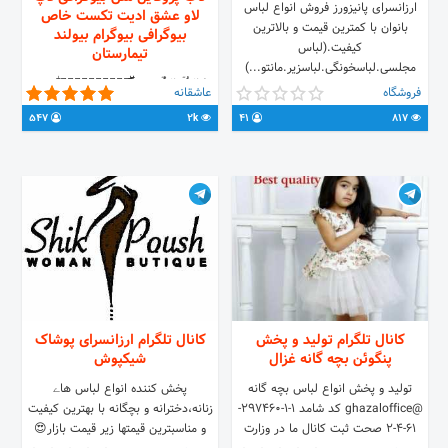
ارزانسرای پانیزورز فروش انواع لباس
لاو عشق ادیت تکست خاص
بانوان با کمترین قیمت و بالاترین
بیوگرافی بیوگرام بیولند
کیفیت.(لباس
تیمارستان
مجلسی.لباسخونگی.لباسزیر.مانتو...)
تکـ↹ـ‌‌‌‌ٖٖٜٜؖؖؖـَٰٖٖٙူـ↹ـ‌‌‌‌َٰٖٖٜٜٖٖؖؖؖٙست خـِِِٰٰٓٓٓ๛‍ِِِٰٰٰٓٓٓ‌ِِِٰٰٰٓٓــِٰٓاص و
هدف ما سودکم=جذب مشتری
فروشگاه
عاشقانه
فونت😎 درخواست فونت💀👇
547
2k
41
817
.me/joinchat/IueuAVM89gcuIkvHZu6AmA
مدیر: 🆔 @Noasab14001 🆔
@noasab14001bot تبادل👇👆 🆔
https://t.me/profmeshke️
کانال تلگرام تولید و پخش
کانال تلگرام ارزانسرای پوشاک
پنگوئن بچه گانه غزال
شیکپوش
تولید و پخش انواع لباس بچه گانه
پخش کننده انواع لباس هاے
@ghazaloffice کد شامد 1-1-297460-
زنانه،دخترانه و بچگانه با بهترین کیفیت
61-4-2 صحت ثبت کانال ما در وزارت
و مناسبترین قیمتها زیر قیمت بازار😍