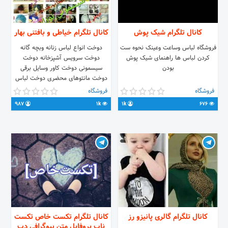
کانال تلگرام شیک پوش
کانال تلگرام خیاطی و بافتنی بهار
فروشگاه لباس وساعت وعینک نحوه ست
دوخت انواع لباس زنانه وبچه گانه
کردن لباس ها راهنمای شیک پوش
دوخت سرویس آشپزخانه دوخت
بودن
سیسمونی دوخت کاور وسایل برقی
دوخت مانتوهای محضری دوخت لباس
های پرنسسی وکفش مرواریدی و..
فروشگاه
فروشگاه
انواع ریسه مو تزیین وتعمیرلباس و...
987
1k
1k
676
مدل لباس های دوخت شده(ایدی
سفارش bahar2414@ قبول سفارش
وارسال ب هرشهرستان
کانال تلگرام گالری پانیزو رز
کانال تلگرام تکست خاص تکست
ناب پروفایل متن بیوگرافی دپ