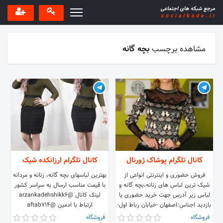
مشاهده برچسب
بچه گانه
کانال تلگرام پوشاک ژورنال
کانال تلگرام ارزانکده شیک
فروش حضوری و اینترنتی انواعی از
بهترین لباسهای بچه گانه، زنانه و مردانه
شیک ترین لباس های زنانه،بچه گانه و
با قیمت مناسب ارسال به سراسر کشور
لباس زیر آدرس جهت خرید حضوری یا
لینک کانال @arzankadehshikk6
بازدید اجناس:اصفهان -خیابان رباط اول-
ارتباط با ادمین @aftab714
خیابان هدایت-پلاک33 کیفیت خوب به
فروشگاه
فروشگاه