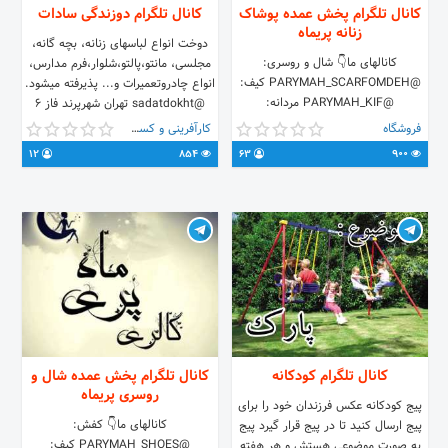
کانال تلگرام پخش عمده پوشاک
کانال تلگرام دوزندگی سادات
زنانه پریماه
دوخت انواع لباسهای زنانه، بچه گانه،
کانالهای ما👇 شال و روسری:
مجلسی، مانتو،پالتو،شلوار،فرم مدارس،
@PARYMAH_SCARFOMDEH کیف:
انواع چادروتعمیرات و... پذیرفته میشود.
@PARYMAH_KIF مردانه:
@sadatdokht تهران شهرپرند فاز ۶
@PARYMAH_POOSHAKMARDANEH
بلوارکوه نور بالاتراز مسجد مجتمع
فروشگاه
کارآفرینی و کسب و کار
بچگانه:
توساربلوک۳۶واحد۵ تلفن:
12
854
63
900
@PARYMAH_POOSHAKBACHEGANEH
09224797028 تلفن: 09903738375
لباس زیر زنانه:
آیدی سفارش: @emamzamanyy
@PARYMAH_LEBASZIR_ZANANEH
لباس زیر مردانه:
@PARYMAH_LEBASZIR_MARDANEH
کانال تلگرام کودکانه
کانال تلگرام پخش عمده شال و
روسری پریماه
پیج کودکانه عکس فرزندان خود را برای
کانالهای ما👇 کفش:
پیج ارسال کنید تا در پیج قرار گیرد پیج
@PARYMAH_SHOES کیف:
به صورت موضوعی هستش و هر هفته