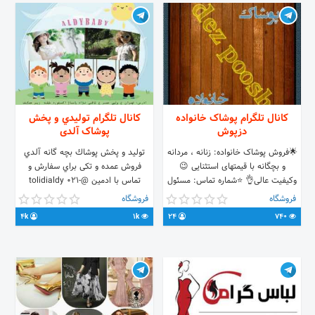
کانال تلگرام پوشاک خانواده
کانال تلگرام توليدي و پخش
دزپوش
پوشاک آلدی
🌟فروش پوشاک خانواده: زنانه ، مردانه
توليد و پخش پوشاك بچه گانه آلدي
و بچگانه با قیمتهای استثنایی 😉
فروش عمده و تکی براي سفارش و
وکیفیت عالی👌 ⭐شماره تماس: مسئول
تماس با ادمين @tolidialdy 021-
فروش: ☎09392325213 ⭐ثبت
66961659 - 09214479456
فروشگاه
فروشگاه
سفارش: 🔹@ poosh1397🔹
www.aldybaby.com ربات پیام رسان
4k
1k
24
740
@aldybabybot