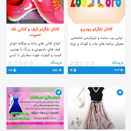
کانال تلگرام زودبرو
کانال تلگرام كيف و كتاني تك
اسپرت
اولین وب سایت و اپلیکیشن تخصصی
انواع كتاني هاي زنانه و بچگانه انواع
معرفی برنامه های مادر و کودک و نوزاد
كيف هاي پاسپورتي و بزرگ با بهترين
قيمت و كيفيت جهت سفارش با آيدي
زير هماهنگ كنيد تك و عمده،جهت
فروشگاه
فروشگاه
اطلاع از قيمت عمده پيام بديد
25
858
1k
904
@navid_tn