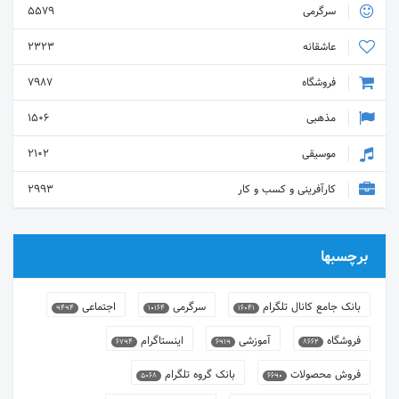
سرگرمی
5579
عاشقانه
2323
فروشگاه
7987
مذهبی
1506
موسیقی
2102
کارآفرینی و کسب و کار
2993
برچسبها
بانک جامع کانال تلگرام
سرگرمی
اجتماعی
9494
10164
16041
فروشگاه
آموزشی
اینستاگرام
6794
6919
8662
فروش محصولات
بانک گروه تلگرام
5068
6690