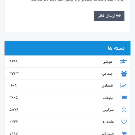
ارسال نظر
دسته ها
آموزشی
4699
اجتماعی
3233
اقتصادی
1408
تبلیغات
3005
سرگرمی
5579
عاشقانه
2323
فروشگاه
7987