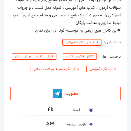
در كانال آزمون گوته سعى كرديم كه در سطح ,A2,B1,B2,C1 نمونه
سوالات آزمون ، كتاب هاى آموزشى ، نمونه مدل تست ، و جزوات
❌اين كانال هيچ ربطى به موسسه گوته در ايران ندارد
دسته بندی:
کانال های تلگرام آموزشی
برچسب ها:
کانال تلگرام کتاب
کانال تلگرام آموزش زبان
کانال تلگرام آموزشی
کانال تلگرام نمونه سوالات امتحانی
عضویت
4k
اعضا
566
بازدید صفحه