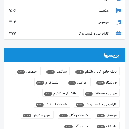
مذهبی
1506
موسیقی
2102
کارآفرینی و کسب و کار
2993
برچسبها
بانک جامع کانال تلگرام
سرگرمی
اجتماعی
9494
10164
16041
فروشگاه
آموزشی
اینستاگرام
6794
6919
8662
فروش محصولات
بانک گروه تلگرام
5068
6690
کارآفرینی و کسب و کار
خدمات تبلیغاتی
4417
4866
موسیقی
خدمات رایگان
قبول سفارش
3339
3363
4060
عاشقانه
چت و گپ
3154
3312