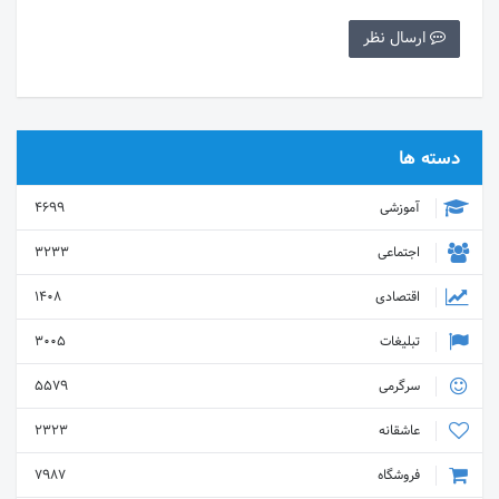
ارسال نظر
دسته ها
آموزشی
4699
اجتماعی
3233
اقتصادی
1408
تبلیغات
3005
سرگرمی
5579
عاشقانه
2323
فروشگاه
7987