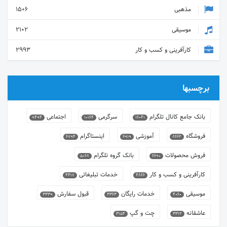
مذهبی
1506
موسیقی
2102
کارآفرینی و کسب و کار
2993
برچسبها
بانک جامع کانال تلگرام
سرگرمی
اجتماعی
9494
10164
16041
فروشگاه
آموزشی
اینستاگرام
6794
6919
8662
فروش محصولات
بانک گروه تلگرام
5068
6690
کارآفرینی و کسب و کار
خدمات تبلیغاتی
4417
4866
موسیقی
خدمات رایگان
قبول سفارش
3339
3363
4060
عاشقانه
چت و گپ
3154
3312