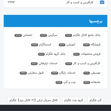
کارآفرینی و کسب و کار
2993
برچسبها
بانک جامع کانال تلگرام
سرگرمی
اجتماعی
9494
10164
16041
فروشگاه
آموزشی
اینستاگرام
6794
6919
8662
فروش محصولات
بانک گروه تلگرام
5068
6690
کارآفرینی و کسب و کار
خدمات تبلیغاتی
4417
4866
موسیقی
خدمات رایگان
قبول سفارش
3339
3363
4060
عاشقانه
چت و گپ
3154
3312
گپ تلگرام
گروه چت تلگرام
کانال سریال ترکی【21 کانال برتر】تلگرام