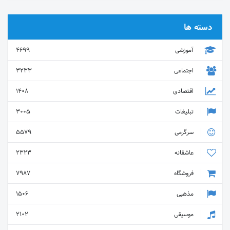
دسته ها
آموزشی
4699
اجتماعی
3233
اقتصادی
1408
تبلیغات
3005
سرگرمی
5579
عاشقانه
2323
فروشگاه
7987
مذهبی
1506
موسیقی
2102