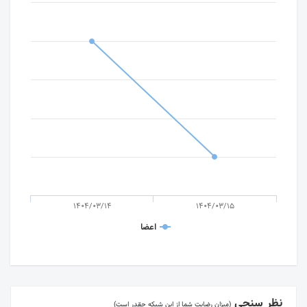
1404/03/14
1404/03/15
اعضا
نظر سنجی
(میزان رضایت شما از این شبکه چقدر است)