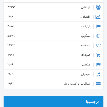
اجتماعی
3233
اقتصادی
1408
تبلیغات
3005
سرگرمی
5579
عاشقانه
2323
فروشگاه
7987
مذهبی
1506
موسیقی
2102
کارآفرینی و کسب و کار
2993
برچسبها