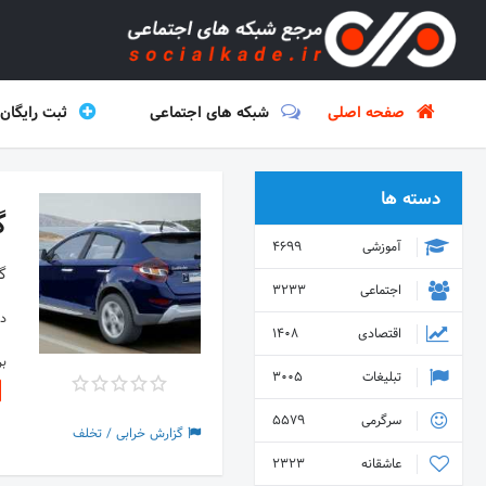
صفحه اصلی
شبکه های اجتماعی
ثبت رایگان
دسته ها
گ
آموزشی
4699
گ
اجتماعی
3233
دس
اقتصادی
1408
ب
تبلیغات
3005
سرگرمی
5579
گزارش خرابی / تخلف
عاشقانه
2323