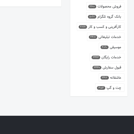
فروش محصولات
6690
بانک گروه تلگرام
5068
کارآفرینی و کسب و کار
4866
خدمات تبلیغاتی
4417
موسیقی
4060
خدمات رایگان
3363
قبول سفارش
3339
عاشقانه
3312
چت و گپ
3154