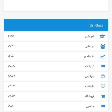
دسته ها
آموزشی
4699
اجتماعی
3232
اقتصادی
1408
تبلیغات
3005
سرگرمی
5579
عاشقانه
2323
فروشگاه
7987
مذهبی
1506