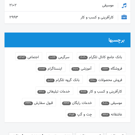
موسیقی
2102
کارآفرینی و کسب و کار
2993
برچسبها
بانک جامع کانال تلگرام
سرگرمی
اجتماعی
9493
10164
16040
فروشگاه
آموزشی
اینستاگرام
6794
6919
8662
فروش محصولات
بانک گروه تلگرام
5068
6690
کارآفرینی و کسب و کار
خدمات تبلیغاتی
4417
4866
موسیقی
خدمات رایگان
قبول سفارش
3339
3363
4060
عاشقانه
چت و گپ
3154
3312