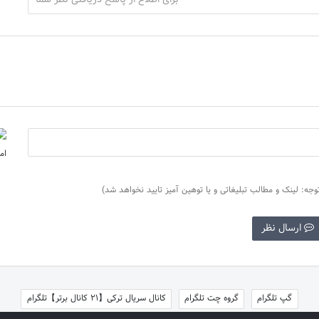
وجه: لینک و مطالب تبلیغاتی و یا توهین آمیز تایید نخواهد شد)
ارسال نظر
گپ تلگرام
گروه چت تلگرام
کانال سریال ترکی【21 کانال برتر】تلگرام