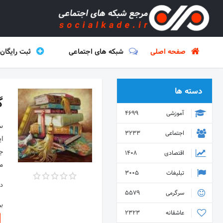
صفحه اصلی
شبکه های اجتماعی
ثبت رایگان
دسته ها
گ
آموزشی
4699
اجتماعی
3233
جا
اقتصادی
1408
می
تبلیغات
3005
دس
سرگرمی
5579
ب
عاشقانه
2323