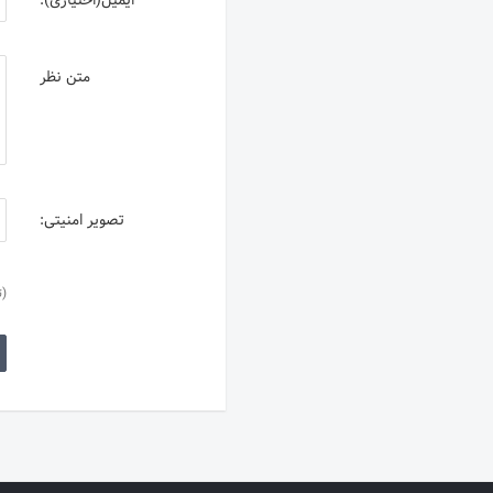
ایمیل(اختیاری):
متن نظر
تصویر امنیتی:
(ت