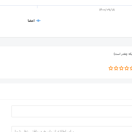
1400/09/18
اعضا
بکه چقدر است)