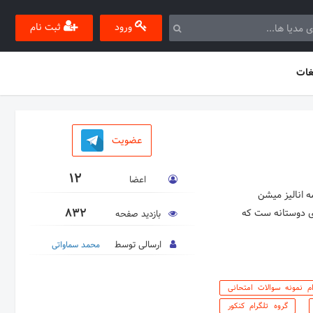
ورود
ثبت نام
غات
عضویت
12
اعضا
832
ای دوستانه ست که
بازدید صفحه
ارسالی توسط
محمد سماواتی
ام نمونه سوالات امتحانی
گروه تلگرام کنکور