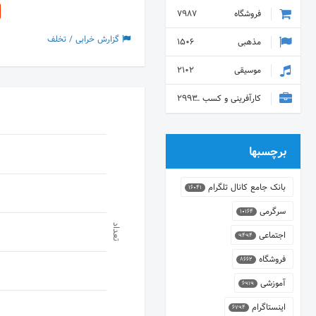
فروشگاه
7987
گزارش خرابی / تخلف
مذهبی
1506
موسیقی
2102
کارآفرینی و کسب و کار
2993
برچسبها
بانک جامع کانال تلگرام
16041
سرگرمی
10164
تعداد
اجتماعی
9494
فروشگاه
8662
آموزشی
6919
اینستاگرام
6794