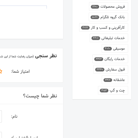
فروش محصولات
6690
بانک گروه تلگرام
5068
کارآفرینی و کسب و کار
4866
خدمات تبلیغاتی
4417
موسیقی
4060
نظر سنجی
(میزان رضایت شما از این ش
خدمات رایگان
3363
قبول سفارش
3339
امتیاز شما:
عاشقانه
3312
چت و گپ
3154
نظر شما چیست؟
نام: