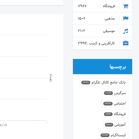
فروشگاه
7987
مذهبی
1506
موسیقی
2102
کارآفرینی و کسب و کار
2993
برچسبها
تعداد
بانک جامع کانال تلگرام
16041
سرگرمی
10164
اجتماعی
9494
فروشگاه
8662
آموزشی
7/08
6919
اینستاگرام
6794