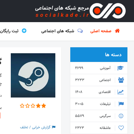
صفحه اصلی
شبکه های اجتماعی
ثبت رایگان
دسته ها
گ
آموزشی
4699
اجتماعی
3233
چن
اقتصادی
1408
دس
تبلیغات
3005
ب
سرگرمی
5579
گزارش خرابی / تخلف
عاشقانه
2323