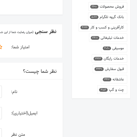
فروش محصولات
6690
بانک گروه تلگرام
5068
کارآفرینی و کسب و کار
4866
نظر سنجی
(میزان رضایت شما از این ش
خدمات تبلیغاتی
4417
امتیاز شما:
موسیقی
4060
خدمات رایگان
3363
قبول سفارش
3339
نظر شما چیست؟
عاشقانه
3312
چت و گپ
3154
نام:
ایمیل(اختیاری):
متن نظر