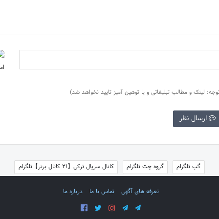
وجه: لینک و مطالب تبلیغاتی و یا توهین آمیز تایید نخواهد شد)
ارسال نظر
گپ تلگرام
گروه چت تلگرام
کانال سریال ترکی【21 کانال برتر】تلگرام
تعرفه های آگهی
تماس با ما
درباره ما