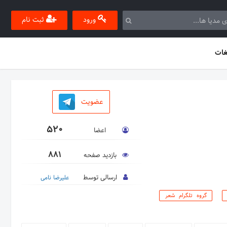
ورود
ثبت نام
غات
عضویت
520
اعضا
881
بازدید صفحه
ارسالی توسط
علیرضا نامی
گروه تلگرام شعر