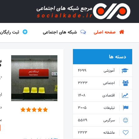
صفحه اصلی
شبکه های اجتماعی
ثبت رایگان
دسته ها
گ
آموزشی
4699
اجتماعی
3233
ای
اقتصادی
1408
دس
تبلیغات
3005
ب
سرگرمی
5579
عاشقانه
2323