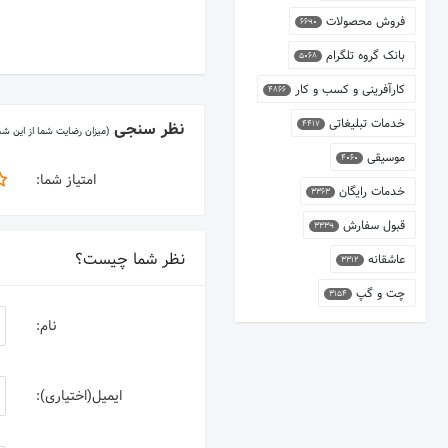
فروش محصولات
6690
بانک گروه تلگرام
5068
کارآفرینی و کسب و کار
4866
خدمات تبلیغاتی
نظر سنجی
4417
(میزان رضایت شما از این ش
موسیقی
4060
امتیاز شما:
خدمات رایگان
3363
قبول سفارش
3339
نظر شما چیست؟
عاشقانه
3312
چت و گپ
3154
نام:
ایمیل(اختیاری):