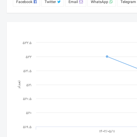
Facebook
Twitter
Email
WhatsApp
Telegram
522.5
522
521.5
تعداد
521
520.5
520
519.5
1402/05/11