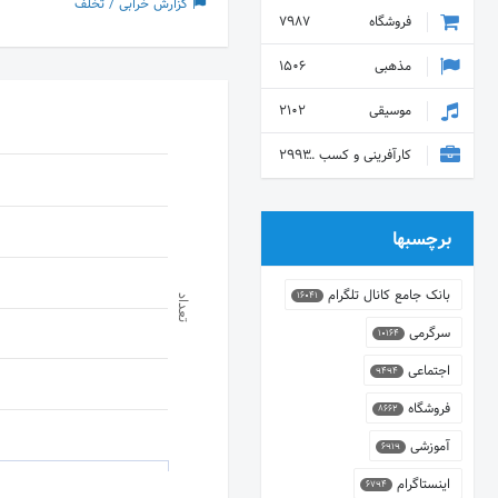
گزارش خرابی / تخلف
فروشگاه
7987
مذهبی
1506
موسیقی
2102
کارآفرینی و کسب و کار
2993
برچسبها
بانک جامع کانال تلگرام
16041
تعداد
سرگرمی
10164
اجتماعی
9494
فروشگاه
8662
آموزشی
6919
اینستاگرام
6794