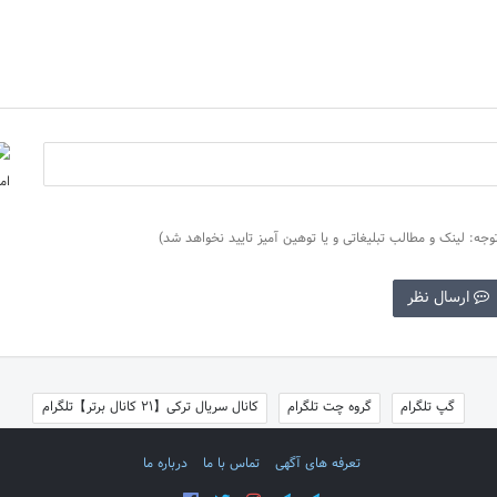
وجه: لینک و مطالب تبلیغاتی و یا توهین آمیز تایید نخواهد شد)
ارسال نظر
گپ تلگرام
گروه چت تلگرام
کانال سریال ترکی【21 کانال برتر】تلگرام
تعرفه های آگهی
تماس با ما
درباره ما