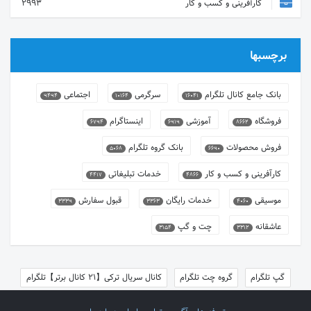
کارآفرینی و کسب و کار
2993
برچسبها
بانک جامع کانال تلگرام
سرگرمی
اجتماعی
9494
10164
16041
فروشگاه
آموزشی
اینستاگرام
6794
6919
8662
فروش محصولات
بانک گروه تلگرام
5068
6690
کارآفرینی و کسب و کار
خدمات تبلیغاتی
4417
4866
موسیقی
خدمات رایگان
قبول سفارش
3339
3363
4060
عاشقانه
چت و گپ
3154
3312
گپ تلگرام
گروه چت تلگرام
کانال سریال ترکی【21 کانال برتر】تلگرام