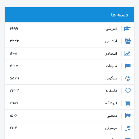
دسته ها
آموزشی
4699
اجتماعی
3233
اقتصادی
1408
تبلیغات
3005
سرگرمی
5579
عاشقانه
2323
فروشگاه
7987
مذهبی
1506
موسیقی
2102