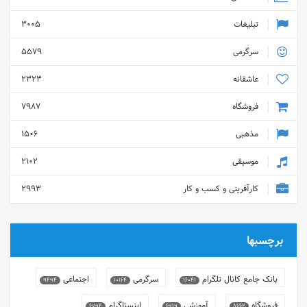
تبلیغات
3005
سرگرمی
5579
عاشقانه
2323
فروشگاه
7987
مذهبی
1506
موسیقی
2102
کارآفرینی و کسب و کار
2993
برچسبها
بانک جامع کانال تلگرام
سرگرمی
اجتماعی
9494
10164
16041
فروشگاه
آموزشی
اینستاگرام
6794
6919
8662