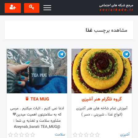
مشاهده برچسب
غذا
گروه تلگرام هنر آشپزی
TEA MUG 🍵
آموزش تمام شاخه های هنر آشپزی
ادعا نمی کنیم ، اثبات میکنیم . مرسی
(انواع غذا ، شیرینی ، دسر )
که به سلامتیتون اهمیت میدین💙
مشاوره سلامت و تغذیه ی شما :
@zeynab_barati TEA_MUG#
آشپزی
سلامت