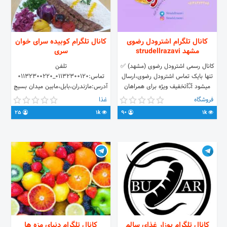
کانال تلگرام اشترودل رضوی
کانال تلگرام کوبیده سرای خوان
مشهد strudellrazavi
سری
کانال رسمی اشترودل‌ رضوی (مشهد) ✅
تلفن
تنها بایک تماس اشترودل رضوی،ارسال
تماس:01132300120_01132300220
میشود 💥تخفیف ویژه برای همراهان
آدرس:مازندران،بابل،مابین میدان بسیج
کانال ☎️سفارش: 05138473482
ومیدان امام علی،بلوارامام رضا،روبروی
فروشگاه
غذا
05138473485 🆔 @Strudel_admin
استخرضرابپوری وبیمارستان مهرگان
25
1k
90
1k
تلگرام: @strudellrazavi اینستاگرام:
سفارشات مجالس هم پذیرفته میشود.
Strudel.razavi
تلفن جهت هماهنگی سفارشات
مجالس:09332599973
کانال تلگرام بوزار غذای سالم
کانال تلگرام دنیای مزه ها