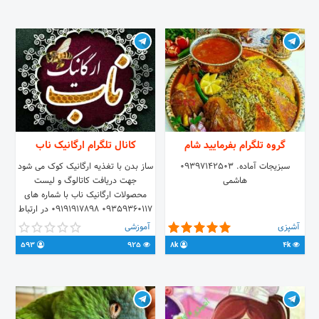
: همه روزه صبح و عصر ارتباط با ادمین
: @Dmansouri
گروه تلگرام بفرمایید شام
کانال تلگرام ارگانیک ناب
سبزیجات آماده. 09397142503
ساز بدن با تغذیه ارگانیک کوک می شود
هاشمی
جهت دریافت کاتالوگ و لیست
محصولات ارگانیک ناب با شماره های
09359360117 09191917898 در ارتباط
باشید.
آشپزی
آموزشی
593
925
8k
4k