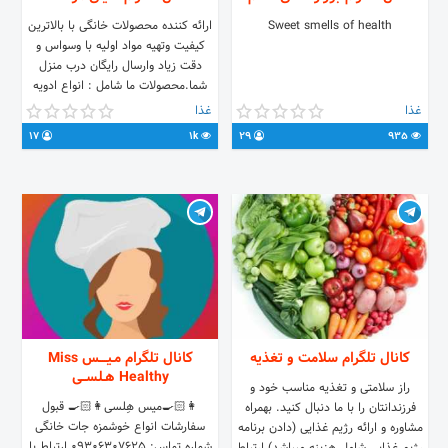
Sweet smells of health
ارائه کننده محصولات خانگی با بالاترین
کیفیت وتهیه مواد اولیه با وسواس و
دقت زیاد وارسال رایگان درب منزل
شما.محصولات ما شامل : انواع ادویه
.سبزیجات خردشده .پیازداغ چیپسی
غذا
غذا
بدون روغن .سیرداغ .پودرسیر .گلاب و
17
1k
29
935
عرقیجات .انواع شیره و سه شیره .کنجد
.عسل .ترشی و شوری و ...
کانال تلگرام سلامت و تغذیه
کانال تلگرام مـیــــس Miss
Healthy هـلســی
راز سلامتی و تغذیه مناسب خود و
👩🏻‍🍳میس هِلسی👩🏻‍🍳 قبول
فرزندانتان را با ما دنبال کنید. بهمراه
سفارشات انواع خوشمزه جات خانگی
مشاوره و ارائه رژیم غذایی (دادن برنامه
شماره تماس: 09306307625 ارتباط با