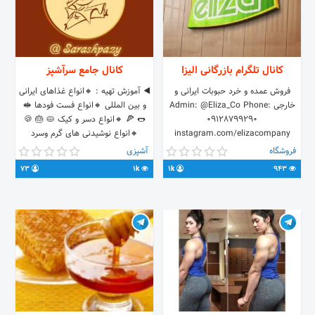
سفارش 👇👇 ٠٩٠١٤٥١٧٧٨٠
@sanazsoltani58
https://t.me/Sanaz_bakery
کانال تلگرام بازرگانى اليزا
کانال جامع سرآشپز
فروش عمده و خرد حبوبات ايرانى و
◀️ آموزش تهیه : 🔸️انواع غذاهای ایرانی
خارجى Admin: @Eliza_Co Phone:
و بین المللی 🔸️انواع فست فودها 🥪
09128799290
🌭 🍕 🔸️انواع دسر و کیک 🥧 🎂 🍪
instagram.com/elizacompany
🔸️انواع نوشیدنی های گرم وسرد
SMS: 50002204506 Fax:
🔸️انواع سالادها 🔸️و ...
فروشگاه
آشپزی
02189779421
73
1k
1k
943