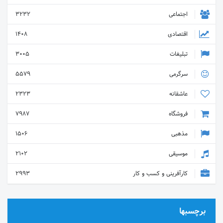
اجتماعی
3232
اقتصادی
1408
تبلیغات
3005
سرگرمی
5579
عاشقانه
2323
فروشگاه
7987
مذهبی
1506
موسیقی
2102
کارآفرینی و کسب و کار
2993
برچسبها