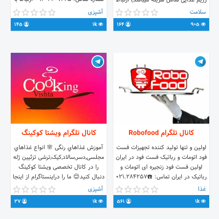
رژیم غذایی شامل هزینه میباشد) ارتباط
آدمین: @masoumezare
با مدیریت ارسال مطالب انتقاد پیشنهاد:
سلامت
آشپزی
@maryamkouhzare
@Salamatotaghziyeh هزینه
145
1k
164
905
تبلیغات: @tablighatST
کانال تلگرام Robofood
کانال تلگرام ویشتا کوکینگ
اولین و تنها تولید کننده تجهیزات فست
آموزش غذاهاي رنگی 🌸 انواع غذاهاي
فود اتومات و رباتیک فست فود در ایران
مجلسی,دسر,سالاد,کیک,ترشی تزئیین ژله
اولین فست فود زنجیره ای اتومات و
را در کانال تخصصی ویشتا کوکینگ
رباتیک در ایران تماس: ☎️021.284257
دنـبال کنید😌 ما را دراینستاگرام از اینجا
📱09124352542 وبسایت: 🌐
دنبال کنید👇
غذا
آشپزی
www.robofood.ir ارتباط با
instagram.com/vishta_cooking
37
1k
561
1k
مدیریت،شرایط نمایندگی و دریافت
ارتباط با مدیر ⬅️ @f_mahmoudi46
لیست قیمت: @masoud_khoeini