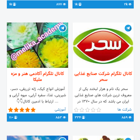
1k
877
1k
2k
کانال تلگرام شرکت صنایع غذایی
کانال تلگرام آکادمی هنر و مزه
سحر
ملیکا
سحر یک نام و هزار لبخند یکی از
آموزش انواع کیک، ژله تزریقی، دسر،
معروف ترین شرکت های صنایع غذایی
شیرینی، غذا، سفره آرایی، میوه آرایی و
ایران می باشد که در سال 1370 در
... ارتباط با ادمین کانال👇👇
همدان تاسیس شد. در این کانال با
🆔@Melika648 📱09309243170
شرکت ها
آموزشی
انواع محصولات سحر آشنا می شوید.ذ
110
853
334
859