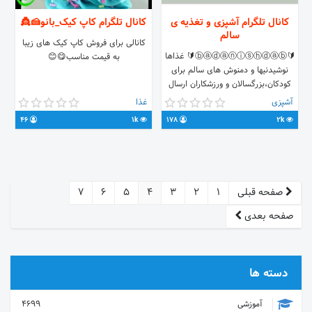
کانال تلگرام آشپزی و تغذیه ی
کانال تلگرام کاپ کیک_بانو🍰👸
سالم
کانالی برای فروش کاپ کیک های زیبا
🔰ⓑⓐⓓⓐⓝⓘⓢⓗⓓⓐⓑ🔰 غذاها
به قیمت مناسب😋😊
نوشیدنیها و دمنوش های سالم برای
کودکان،بزرگسالان و ورزشکاران ارسال
مطالب و پیشنهاد📞
آشپزی
غذا
@badanishadab_bot 📌 تبادل و
46
1k
178
2k
تبلیغات🌐 @kord_918
صفحه قبلی
1
2
3
4
5
6
7
صفحه بعدی
دسته ها
آموزشی
4699