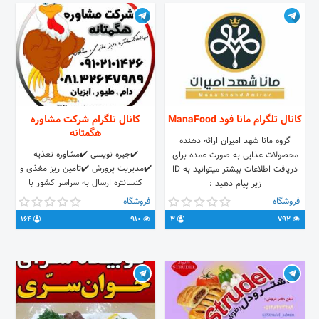
کانال تلگرام مانا فود ManaFood
کانال تلگرام شرکت مشاوره
هگمتانه
گروه مانا شهد امیران ارائه دهنده
✔️جیره نویسی ✔️مشاوره تغذیه
محصولات غذایی به صورت عمده برای
✔️مدیریت پرورش ✔️تامین ریز مغذی و
دریافت اطلاعات بیشتر میتوانید به ID
کنسانتره ارسال به سراسر کشور با
زیر پیام دهید :
بهترین قیمت ها (قیمت بگیرید) دام(🐑
@manashahdamiran
فروشگاه
فروشگاه
🐄🐂،پروار،شیری) طیور(🦃🐓🐤 ،
164
910
3
792
گوشتی ، تخم گذار،مولد) ابزیان سفارش
، پرسش و ارتباط با ما 📞 081-
32647989 📲 09102101426