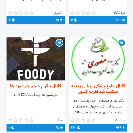
فروشگاه
آشپزی
3
1k
11
894
کانال جامع پزشکی زیبایی تغذیه
کانال تلگرام دنیای خوشمزه ها
سلامت شمالغرب کشور
خوشمزه ها اینجاست🍗🥓🍖🌮
دکتر بهرام منصوری اصل پوست ، مو ،
زیبایی و لیزر تبریز- چهارراه باغشمال
ابتدای 17 شهریور جدید جنب بانک
سامان طبقه پایین -پوست ، مو ، زیبایی
سلامت
غذا
و لیزر دکتر منصوری تلفن تماس :
2
1k
362
964
04135555554 09147838740 ویزیت