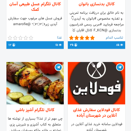
کانال بدنسازی بانوان
کانال تلگرام عسل طبیعی آسان
کمک
به نام خالق برای دریافت برنامه تمرینی
فروش عسل های مرغوب جهت سفارش
و تغذیه مخصوص #بانوان به آیدی👇
آیدی زیر👈👈👈 @amarofie
مراجعه فرمایید #مربی رسمی فدراسیون
بدنسازی @F_KCN کانال اقایان 🥇
@Fit_P #کانال_مکمل_فروشی
تناسب اندام
غذا
@IR_KCN تغییرات شاگردان @a002t
12
1k
3k
8k
ادمین: @a_1374n
#کلیپ_های_آموزشی #مطالب_علمی
#موزیک
کانال فودلاین سفارش غذای
کانال تلگرام آشپز باشی
آنلاین در شهرستان آباده
چی مهم تر از غذا؟ بسیاری از نوشته ها
فودلاین سامانه خرید غذای آنلاین در
متعلق به کتاب آشپزی و شیرینی پزی
شهرستان آباده
نوشته ی خانم ملکه یوسفیان میباشد.