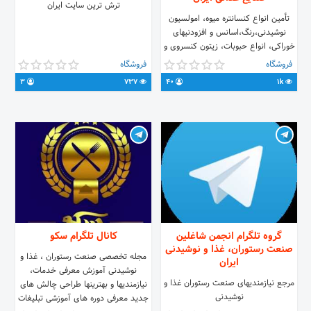
ترش ترین سایت ایران
تأمین انواع کنسانتره میوه، امولسیون
نوشیدنی،رنگ،اسانس و افزودنیهای
خوراکی، انواع حبوبات، زیتون کنسروی و
روغن زیتون
فروشگاه
فروشگاه
3
737
40
1k
گروه تلگرام انجمن شاغلین
کانال تلگرام سکو
صنعت رستوران، غذا و نوشیدنی
مجله تخصصی صنعت رستوران ، غذا و
ایران
نوشیدنی آموزش معرفی خدمات،
مرجع نیازمندیهای صنعت رستوران غذا و
نیازمندیها و بهترینها طراحی چالش های
نوشیدنی
جدید معرفی دوره های آموزشی تبلیغات