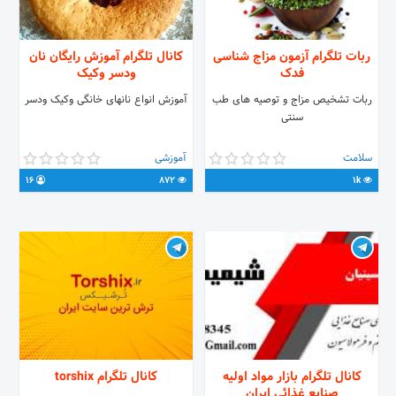
ربات تلگرام آزمون مزاج شناسی
کانال تلگرام آموزش رایگان نان
فدک
ودسر وکیک
ربات تشخیص مزاج و توصیه های طب
آموزش انواع نانهای خانگی وکیک ودسر
سنتی
سلامت
آموزشی
16
872
1k
کانال تلگرام بازار مواد اولیه
کانال تلگرام torshix
صنایع غذائی ایران