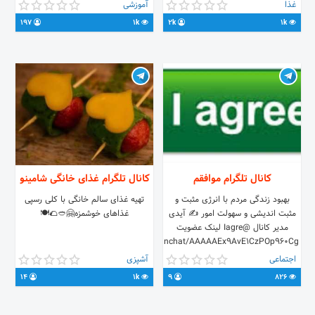
ادمین تبادلات و تبلیغات:
غذا
آموزشی
@sakoo_official_admin تلفن
197
1k
2k
1k
پشتیبانی: 021-28422390 لینک دانلود
نرم افزار : http://ytre.ir/Sakoo
کانال تلگرام موافقم
کانال تلگرام غذای خانگی شامینو
بهبود زندگی مردم با انرژی مثبت و
تهیه غذای سالم خانگی با کلی رسپی
مثبت اندیشی و سهولت امور ✍️ آیدی
غذاهای خوشمزه🤗🥙🌮🍽
مدیر کانال @Iagre لینک عضویت
https://t.me/joinchat/AAAAAEx9AvE1CzPOp960Cg
اجتماعی
آشپزی
14
1k
9
826