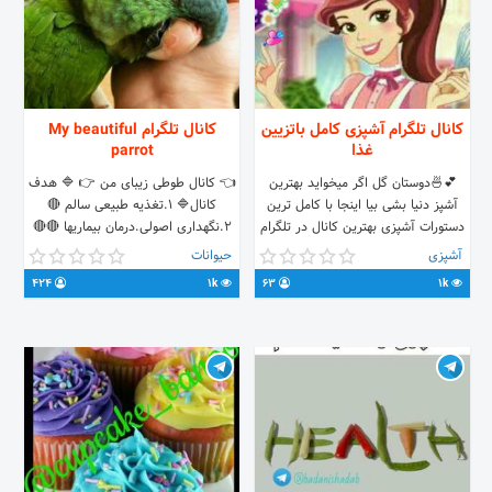
کانال تلگرام آشپزی کامل باتزیین
کانال تلگرام My beautiful
غذا
parrot
💕🍜دوستان گل اگر میخواید بهترین
👈 کانال طوطی زیبای من 👉 🔷 هدف
آشپز دنیا بشی بیا اینجا با کامل ترین
کانال🔷 ۱.تغذیه طبیعی سالم 🔴
دستورات آشپزی بهترین کانال در تلگرام
۲.نگهداری اصولی.درمان بیماریها 🔴🔴
باورندارید خودتون بیاید ببینید🍜💕
آشپزی
حیوانات
424
1k
63
1k