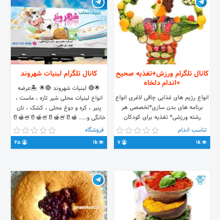
کانال تلگرام ورزش+تغذیه صحیح
کانال تلگرام لبنیات شهروند
=اندام دلخاه
🌟🔴 لبنیات شهروند 🔴🌟 🏝عرضه
انواع رژیم های غذایی چاقی لاغری انواع
انواع لبنیات محلی شیر تازه ، ماست ،
برنامه های بدن سازی*تخصصی هر
پنیر ، کره و دوغ محلی ، کشک ، نان
رشته ورزشی* تغذیه برای کودکان
خانگی و.... 🍯🥛🍧🍯🥛🍧🍯🥛🍧🍯🥛
🍧🍯🥛
تناسب اندام
فروشگاه
45
1k
7
1k