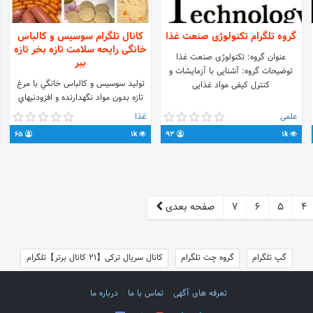
گروه تلگرام تکنولوژی صنعت غذا
کانال تلگرام سوسیس و کالباس
خانگی رایحه سلامت تازه بخر تازه
عنوان گروه: تکنولوژی صنعت غذا
ببر
توضیحات گروه: آشنایی با آزمایشات و
توليد سوسيس و كالباس خانگي با مرغ
کنترل کیفی مواد غذایی
تازه بدون مواد نگهدارنده و افزودنيهاي
شيميايي، براي هر پارت سفارش مواد تازه
علمی
غذا
و به روز تهيه ميگردد. هدف ما فرهنگ
65
1k
93
1k
سازي تغذيه ي سالم براي مردم شريف
ايران مي باشد حوزه فعالیت تهران جهت
ارتباط: @khanegiadmin Tel:
09352521502
4
5
6
7
صفحه بعدی
گپ تلگرام
گروه چت تلگرام
کانال سریال ترکی【21 کانال برتر】تلگرام
تعرفه های آگهی
تماس با ما
درباره ما