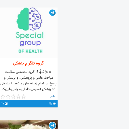
آزادگان - ابتدای کوچه شهید رجبی - بالاتر
از پارکینگ یادمان - جنب مسجد مهدویه
● وبسایت و منوی غذا : mahdaviyeh.ir
● دریافت کارت ویزیت الکترونیک با
ارسال پیامک * به شماره
50001040590680
گروه تلگرام پزشکی
💉🩺🔬🌡💊 گروه تخصصی سلامت
مباحث علمی و پژوهشی، و پرسش و
پاسخ در تمام زمینه های مرتبط با سلامتی
✅ پزشکی (عمومی،داخلی،جراحی،فیزیک
پزشکی ،تصویر برادری پزشکی) ✅ علوم
علمی
آزمایشگاهی ✅ روان شناسی و روان
1k
1k
پزشکی ✅ داروسازی ✅ بیوشیمی ✅
هوشبری و اتاق عمل ✅ تغذیه ✅کودک
✅گوش و حلق بینی ✅ اورولوژیست
✅کاردیولوژیست ✅ دندانپزشکی ✅زنان و