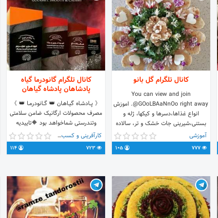
@kolbeh_khoraki
کانال تلگرام گل بانو
کانال تلگرام گانودرما گیاه
پادشاهان پادشاه گیاهان
You can view and join
《 پـــادشــاه گیــاهـان 👑 گـــانودرمــا‌‌ 👑 》
@GOoLBAaNnOo right away. اموزش
مصرف محصولات ارگانیک ضامن سلامتی
انواع غذاها،دسرها و کیکها، ژله و
وتندرستی شماخواهد بود 🔶️تاییدیه
بستنی،شیرینی جات خشک و تر، سالاده
سازمان غذا و دارو کشور 🔷تاییدیه
همراه با تزئینات و اموزش انواع ترفندهای
آموزشی
کارآفرینی و کسب و کار
انجمن پسوریازیس 🔶تاییدیه انجمن
اشپزی
114
723
105
777
دیابت کشور جهت سفارش به کانال
تلگرامی و به پیج اینستاگرام به همین
آدرس مراجعه کنید @ganodermapllus