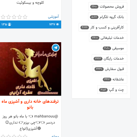
کلوچه و بیسکوئیت
فروش محصولات
6690
آموزشی
بانک گروه تلگرام
5068
135
737
کارآفرینی و کسب و کار
4866
خدمات تبلیغاتی
4417
موسیقی
4060
خدمات رایگان
3363
قبول سفارش
3339
عاشقانه
3312
چت و گپ
3154
ترفندهای خانه داری و آشپزی ماه
بانو
@mahbanouu 👈 با ماه بانو هر روز
دردسر 👈👈چی بپزم👉 نداری😉
🔴آشپزی(انواع
غذا،کیک،شیرینی،دسر،نوشیدنی) 🔵خانه
مجله