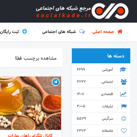
صفحه اصلی
شبکه های اجتماعی
ثبت رایگان
دسته ها
مشاهده برچسب
غذا
آموزشی
4699
اجتماعی
3232
اقتصادی
1408
تبلیغات
3005
سرگرمی
5579
عاشقانه
2323
کانال تلگرام راهان بهارات