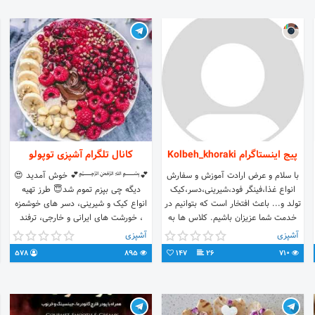
پیج اینستاگرام Kolbeh_khoraki
کانال تلگرام آشپزی توپولو
با سلام و عرض ارادت آموزش و سفارش
💕﷽💕 خوش آمدید 😍
انواع غذا،فینگر فود،شیرینی،دسر،کیک
دیگه چی بپزم تموم شد😇 طرز تهیه
تولد و... باعث افتخار است که بتوانیم در
انواع کیک و شیرینی، دسر های خوشمزه
خدمت شما عزیزان باشیم. کلاس ها به
، خورشت های ایرانی و خارجی، ترفند
صورت آنلاین بدون حضور در کلاس صد
های آشپزی همه و همه در کانال آشپزی
آشپزی
آشپزی
در صد تضمینی با گروه رفع اشکال
توپولو💜 جهت ارسال انتقاد،پیشنهاد
578
895
147
26
710
میباشد با نازلترین قیمت🌹🌹 مربی خانم
غذا،عکس غذای خودتون پز به آیدی زیر
ظهیری با چندین مدرک بین المللی
مراجعه کنید: 🌹 @topolo_admin
صنایع غذایی هدف ما جلب رضایت شما
عزیزان است❤️❤️ کانال ما در تلگرام