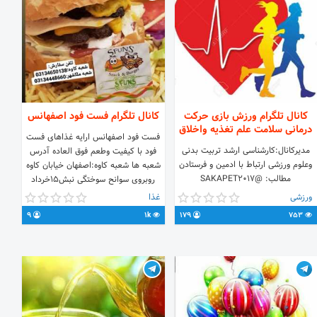
کانال تلگرام ورزش بازی حرکت
کانال تلگرام فست فود اصفهانس
درمانی سلامت علم تغذیه واخلاق
فست فود اصفهانس ارایه غذاهای فست
مدیرکانال:کارشناسی ارشد تربیت بدنی
فود با کیفیت وطعم فوق العاده آدرس
وعلوم ورزشی ارتباط با ادمین و فرستادن
شعبه ها شعبه کاوه:اصفهان خیابان کاوه
مطالب: @SAKAPET2017
روبروی سوانح سوختگی نبش۱۵خرداد
شعبه ملکشهر:اصفهان ملکشهر خیابان
ورزشی
غذا
بهارستان غربی 300متر بعد از شهر بازی
9
1k
179
753
ملکشهر تلفنهای سفارش شعبه کاوه
:03134650138 شعبه ملکشهر
‌:03134448660