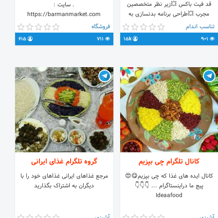
قد فیت باکس 💥زیر نظر متخصصین
. سایت :
مجرب 💥طراحی برنامه بدنسازی به
https://barmanmarket.com
صورت شخصی توسط کارشناسان مجرب و
تناسب اندام
فروشگاه
با سابقه در حوزه فیتنس 💥نکات فیتنس
615
711
15k
901
و تغذیه 🔻جهت خرید پکیج و درخواست
برنامه بدنسازی به آیدی زیر پیام دهید:
@kh_lotfi1
کانال تلگرام چی بپزیم
گروه تلگرام غذای ایرانی
کانال ایده های غذا که چی بپزیم😋😍
مرجع غذاهای ایرانی غذاهای خود را با
پیج ما دراینستاگرام ... 👇👇👇
دیگران به اشتراک بگذارید
Ideaafood
آشپزی
آشپزی