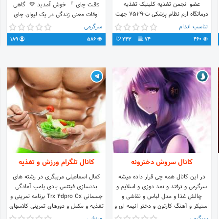
عضو‌ انجمن تغذیه کلینیک تغذیه
פقــت چای 』 خوش آمدید 💛 ‌‌ گاهی
درمانگاه ارم نظام پزشکی ت-۷۵۲۹ جهت
اوقات معنی زندگی در یک لیوان چای
دریافت رژیم آنلاین👇🏻
میگنجه ☕ ارتباط و تبلیغات :
تناسب اندام
سرگرمی
@l_M_a_s_i_h_l
189
586
243
74
460
کانال سروش دخترونه
کانال تلگرام ورزش و تغذیه
در این کانال همه چی قرار داده میشه
کمال اسماعیلی مربیگری در رشته های
سرگرمی و ترفند و نمد دوزی و اسلایم و
بدنسازی فیتنس بادی پامپ آمادگی
چالش غذا و مدل لباس و نقاشی و
جسمانی Trx 4dpro Cx برنامه تمرینی و
استیکر و آهنگ کارتون و دختر انیمه ای و
تغذیه و مکمل و دورهای تمرینی کلاسهای
کاردستی و نظرسنجی و آشپزی و فیلم و
مربیگری دفاع شخصی و اخذ مدرک
سرگرمی
ورزشی