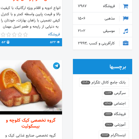
فروشگاه
7987
انواع ادویه و اقلام ویژه ارگانیک با کیفیت
بالا و قیمت پایین‌ واسطه کمتر و با کنترل
مذهبی
1506
کیفی تضمینی با راهان بهارات، خودتان را
به دنیایی از رایحه و طعم اصیل مهمان
موسیقی
2102
کنید.
فروشگاه
52
522
کارآفرینی و کسب و کار
2993
برچسبها
بانک جامع کانال تلگرام
16040
سرگرمی
10164
اجتماعی
9493
فروشگاه
8662
گروه تخصصی کیک کلوچه و
آموزشی
6919
بیسکوئیت
اینستاگرام
گروه تخصصی صنایع غذایی کیک و
6794