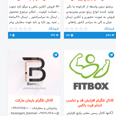
برنجتو بدون واسطه از کارخونه ما بگیر
🐟 فروش آنلاین ماهی و میگو تازه جنوب
تولید کننده انواع برنج دودی وغیردودی
_ ضمانت کیفیت _ امکان مرجوع محصول
فروش به صورت حضوری و آنلاین ارسال
_ ارسال به سراسرکشور _ ارسال ۴۸ساعته
جزئی و کلی به سراسر کشور راه‌های
_ صید روز تازه ی تازه جهت سفارش پیام
ارتباطی: ☎️ 0935-475-3564 📍
بگذارید. #تیساماهی
فروشگاه
فروشگاه
رشت،خمام،خیابان تختی،بازارچه شیجان
4
467
156
548
📩 @Mr_Gray @realSoheyl
کانال تلگرام افزایش قد و تناسب
کانال تلگرام بارمان مارکت
اندام فیت باکس
پشتیبانی و سفارشات : 09911676500
💥تنها کانال رسمی معتبر پکیج افزایش
@bazargani_barman 09919046800 .