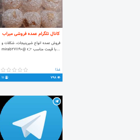
کانال تلگرام عمده فروشی میراب
فروش عمده انواع شیرینیجات، شکلات و
...با قیمت مناسب 👉 @mirab271190
غذا
11
798