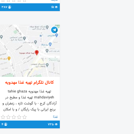
داری ➖➖➖➖➖➖➖➖➖➖➖➖➖➖➖➖
387
1k
@rangynakk کانال دوم ❤همسرداری
💛پزشکی 💙 آرایش و زیبایی 💚ایده و
خلاقیت
کانال تلگرام تهیه غذا مهدویه
تهیه غذا مهدویه tahie ghaza
mahdaviyeh تهیه غذا و مطبخ در
آزادگان کرج - با گوشت تازه ، زعفران و
برنج ایرانی با پیک رایگان / و با امکان
خرید از اسنپ فود پذیرش سفارش
غذا
غذاهای ایرانی با کیفیت دلخواه برای
4
735
مراسم و مهمانی شما ● تلفن :
34458372-026 ● آدرس : کرج - پل