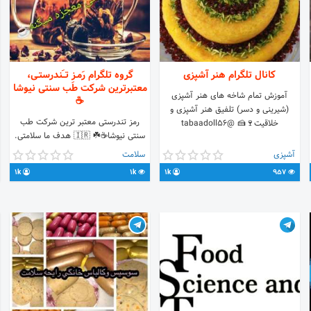
کانال تلگرام هنر آشپزی
گروه تلگرام رَمـزِ تــَندرستـی،
معتبرترین شرکت طب سنتی نیوشا
آموزش تمام شاخه های هنر آشپزی
☕
(شیرینی و دسر) تلفیق هنر آشپزی و
رمز تندرستی معتبر ترین شرکت طب
خلاقیت🍷🍰 @tabaadoll56
سنتی نیوشا☕☘️ 🇮🇷 هدف ما سلامتی.
زیبایی و اندام مناسب💪🏻😍 دارای مجوز
آشپزی
سلامت
از سوی🔻 سازمان غذا ودارو🏆سازمان
1k
1k
1k
957
ملی استاندار🏆قوه قضائیه کشور (بین
المللی)Tuv nord آلمان 🇩🇪🏆