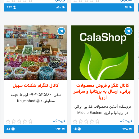
کارتون و .... قرار داده میشه پس
کلاسهای آموزش کار با دستگاه و برنامه
994
861
1k
زیادمون کنید.......
نویسی @Opal12345آیدی تلگرام
کانال تلگرام فروش محصولات
کانال تلگرام شکلات سهیل
ایرانی، ارسال به بریتانیا و سراسر
تلفن: 09012535180 ارتباط جهت
اروپا
سفارش : @Kh_mabodi
فروشگاه آنلاین محصولات غذایی ایرانی
در بریتانیا و اروپا Middle Eastern
Food Products Online Store
فروشگاه
فروشگاه
(Delivery to the UK & Europe)
52
694
6k
728
www.CalaShop.net