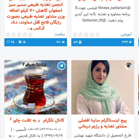
انجمن تغذیه طبیعی مسیر سبز
@fitness_sattarian1 فیتنس جهت💪
اصفهان کاهش ۷۰‌ کیلو اضافه
برنامه مشاوره و تغذیه 💪به این آیدی
وزن مشاور تغذیه طبیعی بصورت‌
پیام دهید: @Sattarian_fit
رایگان فاتح قلل دماوند، دنا،
کرکس و..
آموزشی
سلامت
میوه‌خوار (fruitarian)🍎 مدیر انجمن
3k
1k
411
59
344
تغذیه طبیعی مسیر سبز اصفهان کاهش
۷۰‌ کیلو اضافه وزن مشاور تغذیه طبیعی
بصورت‌ رایگان فاتح قلل دماوند، دنا،
کرکس و..
پیج اینستاگرام ساینا افضلی
کانال تلگرام 『 به פقــت چای 』
مشاور تغذیه و رژیم درمانی
•‹ ﷽›• تأسیس : (
فارغ التحصیل از دانشگاه شهید بهشتی
1399/09/19 ) به کانال قدیمی 『 به