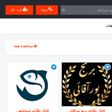
ورود
ثبت نام
غات
مشاهده همه
کانال تلگرام برنج پورآقائی
کانال تلگرام تیساماهی