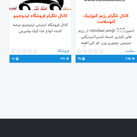
کانال تلگرام رژیم کتوژنیک
کانال تلگرام فروشگاه لیدوجینو
کتوسلامت
کانال فروشگاه اینترنتی لیدوجینو عرضه
ادمین👇👇👇 @niloofaar_am از رژیم
کننده انواع غذا کیک وشیرینی
های تکراری خسته شدی؟سردرگمی
نمیدونی چجوری وزن کم کنی؟همه
راههارو رفتی؟ کانال تلگرام ما:👇
سلامت
فروشگاه
@ketosalamat (keto_lifestyle قدیم)
18
791
4k
38k
ادرس اينستاگرام : 👇
https://www.instagram.com/ketosalamat/
ادرس سایت: 👇
https://www.ketosalamat.ir