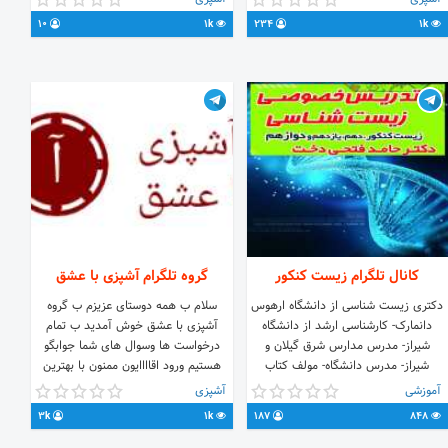
10
1k
234
1k
کانال تلگرام زیست کنکور
گروه تلگرام آشپزی با عشق
دکتری زیست شناسی از دانشگاه ارهوس
سلام ب همه دوستای عزیزم ب گروه
دانمارک- کارشناسی ارشد از دانشگاه
آشپزی با عشق خوش آمدید ب تمام
شیراز- مدرس مدارس شرق گیلان و
درخواست ها وسوال های شما جوابگو
شیراز- مدرس دانشگاه- مولف کتاب
هستیم ورود اقاااایون ممنون با بهترین
تغذیه گیاه
آموزش های تایید شده
آموزشی
آشپزی
3k
1k
187
848