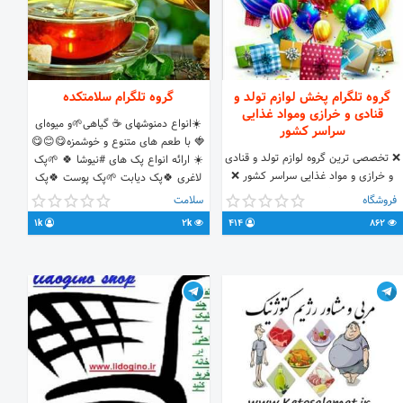
گروه تلگرام پخش لوازم تولد و
گروه تلگرام سلامتکده
قنادی و خرازی ومواد غذایی
☀️انواع دمنوشهای ☕ گیاهی🌱و میوه‌ای
سراسر کشور
🍓 با طعم های متنوع و خوشمزه😋😊😋
❌ تخصصی ترین گروه لوازم تولد و قنادی
☀️ ارائه انواع پک های #نیوشا 🍀 🌱پک
و خرازی و مواد غذایی سراسر کشور ❌
لاغری 🍀پک دیابت 🌱پک پوست 🍀پک
آیدی ادمین گروه @Behruz1357
افزایش وزن 🌱پک کبد چرب 🍀پک
فروشگاه
سلامت
پذیرایی 🌱و... ✅مشاوره رایگان: ☕️
1k
2k
414
862
معصومه عباسی 🍀 @khanome_abasi
🍀 09924864161