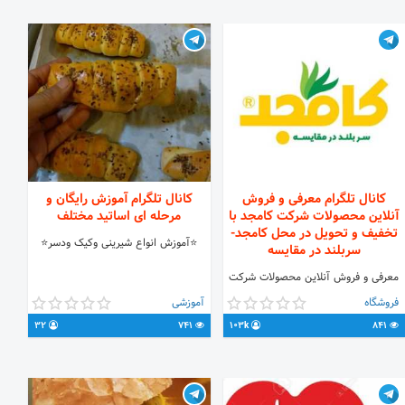
کانال تلگرام معرفی و فروش
کانال تلگرام آموزش رایگان و
آنلاین محصولات شرکت کامجد با
مرحله ای اساتید مختلف
تخفیف و تحویل در محل کامجد-
⭐آموزش انواع شیرینی وکیک ودسر⭐
سربلند در مقایسه
معرفی و فروش آنلاین محصولات شرکت
کامجد با تخفیف و تحویل در محل
فروشگاه
آموزشی
کامجد-سربلند در مقایسه @kamjed
32
741
103k
841