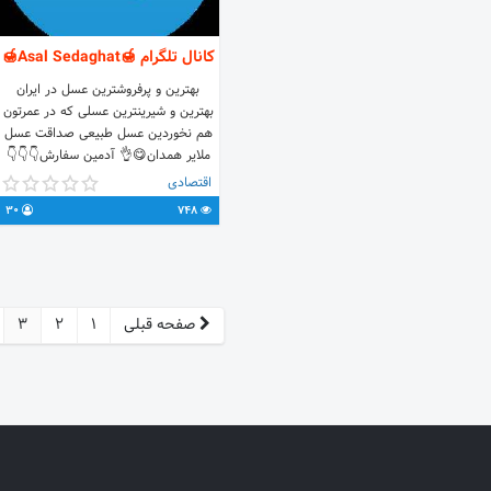
کانال تلگرام 🍯Asal Sedaghat🍯
بهترین و پرفروشترین عسل در ایران
بهترین و شیرینترین عسلی که در عمرتون
هم نخوردین عسل طبیعی صداقت عسل
ملایر همدان😋👌 آدمین سفارش👇👇👇
@Shahidi98
اقتصادی
30
748
صفحه قبلی
1
2
3