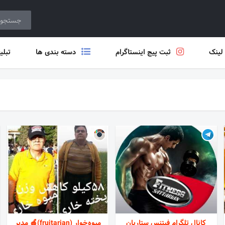
 لینک
ثبت پیج اینستاگرام
دسته بندی ها
تبلی
کانال تلگرام فیتنس ستاریان
میوه‌خوار (fruitarian)🍎 مدیر