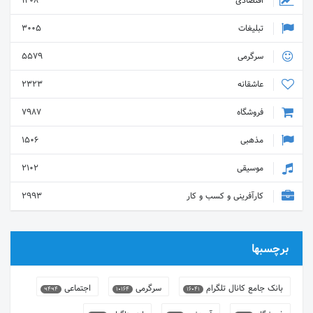
اقتصادی
1408
تبلیغات
3005
سرگرمی
5579
عاشقانه
2323
فروشگاه
7987
مذهبی
1506
موسیقی
2102
کارآفرینی و کسب و کار
2993
برچسبها
بانک جامع کانال تلگرام
سرگرمی
اجتماعی
9494
10164
16041